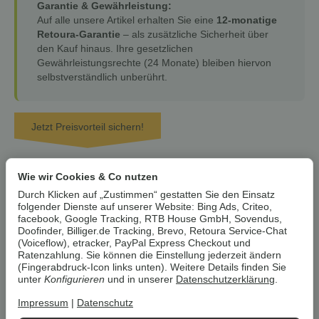
Garantie & Gewährleistung:
Auf alle unsere Artikel erhalten Sie eine
12-monatige
Retoura-Garantie
– als zusätzliche Sicherheit über
den Kauf hinaus. Ihre gesetzlichen
Gewährleistungsrechte (24 Monate) bleiben hiervon
selbstverständlich unberührt.
Jetzt Preisvorteil sichern!
43,99 €
36,99 €
*
Wie wir Cookies & Co nutzen
zzgl.
Versand
Durch Klicken auf „Zustimmen“ gestatten Sie den Einsatz
Lieferzeit:
1 - 3 Werktage
(DE)
nur noch 3 verfügbar!
folgender Dienste auf unserer Website: Bing Ads, Criteo,
* Der Streichpreis bezieht sich auf den aktuellen durchschnittlichen
facebook, Google Tracking, RTB House GmbH, Sovendus,
Neupreis bei Google Shopping Deutschland oder Idealo Deutschland.
Doofinder, Billiger.de Tracking, Brevo, Retoura Service-Chat
(Voiceflow), etracker, PayPal Express Checkout und
Ratenzahlung. Sie können die Einstellung jederzeit ändern
Stk
(Fingerabdruck-Icon links unten). Weitere Details finden Sie
unter
Konfigurieren
und in unserer
Datenschutzerklärung
.
In den Warenkorb
Impressum
|
Datenschutz