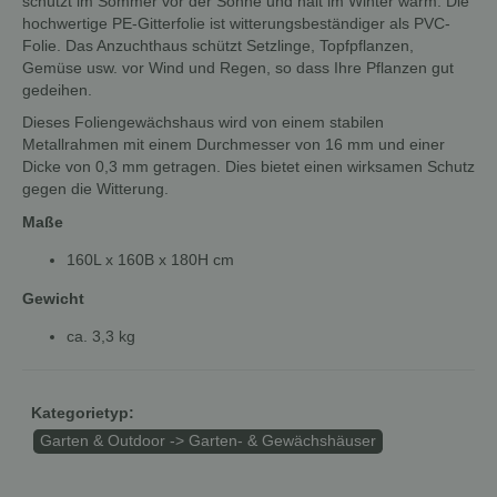
schützt im Sommer vor der Sonne und hält im Winter warm. Die
hochwertige PE-Gitterfolie ist witterungsbeständiger als PVC-
Folie. Das Anzuchthaus schützt Setzlinge, Topfpflanzen,
Gemüse usw. vor Wind und Regen, so dass Ihre Pflanzen gut
gedeihen.
Dieses Foliengewächshaus wird von einem stabilen
Metallrahmen mit einem Durchmesser von 16 mm und einer
Dicke von 0,3 mm getragen. Dies bietet einen wirksamen Schutz
gegen die Witterung.
Maße
160L x 160B x 180H cm
Gewicht
ca. 3,3 kg
Kategorietyp:
Garten & Outdoor -> Garten- & Gewächshäuser