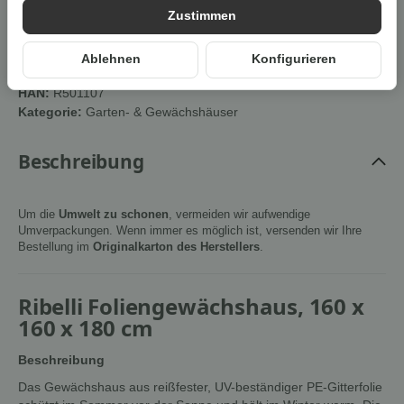
Zustimmen
Cookies erlauben
Ablehnen
Konfigurieren
Artikelnummer:
4251415765527Z1
HAN:
R501107
Kategorie:
Garten- & Gewächshäuser
Beschreibung
Um die
Umwelt zu schonen
, vermeiden wir aufwendige
Umverpackungen. Wenn immer es möglich ist, versenden wir Ihre
Bestellung im
Originalkarton des Herstellers
.
Ribelli Foliengewächshaus, 160 x
160 x 180 cm
Beschreibung
Das Gewächshaus aus reißfester, UV-beständiger PE-Gitterfolie