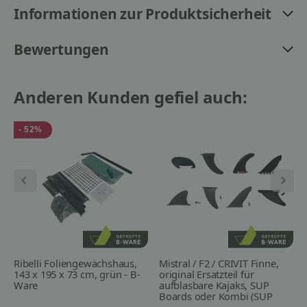
Informationen zur Produktsicherheit
Bewertungen
Anderen Kunden gefiel auch:
- 52%
Ribelli Foliengewächshaus,
Mistral / F2 / CRIVIT Finne,
143 x 195 x 73 cm, grün - B-
original Ersatzteil für
Ware
aufblasbare Kajaks, SUP
Boards oder Kombi (SUP
Board + SUP Kajak) - B-Ware