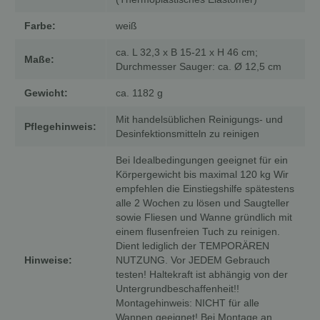
Farbe:
weiß
ca. L 32,3 x B 15-21 x H 46 cm;
Maße:
Durchmesser Sauger: ca. Ø 12,5 cm
Gewicht:
ca. 1182 g
Mit handelsüblichen Reinigungs- und
Pflegehinweis:
Desinfektionsmitteln zu reinigen
Bei Idealbedingungen geeignet für ein
Körpergewicht bis maximal 120 kg Wir
empfehlen die Einstiegshilfe spätestens
alle 2 Wochen zu lösen und Saugteller
sowie Fliesen und Wanne gründlich mit
einem flusenfreien Tuch zu reinigen.
Dient lediglich der TEMPORÄREN
Hinweise:
NUTZUNG. Vor JEDEM Gebrauch
testen! Haltekraft ist abhängig von der
Untergrundbeschaffenheit!!
Montagehinweis: NICHT für alle
Wannen geeignet! Bei Montage an