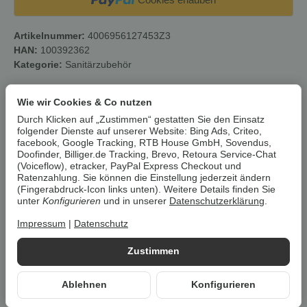
Artikelnummer:
4006956127453Z3
HAN:
100392362
Kategorie:
Sanitärzubehör
Beschreibung
Wie wir Cookies & Co nutzen
Durch Klicken auf „Zustimmen“ gestatten Sie den Einsatz
folgender Dienste auf unserer Website: Bing Ads, Criteo,
Um die
Umwelt zu schonen
, vermeiden wir aufwendige
facebook, Google Tracking, RTB House GmbH, Sovendus,
Umverpackungen. Wenn immer es möglich ist, versenden wir Ihre
Doofinder, Billiger.de Tracking, Brevo, Retoura Service-Chat
(Voiceflow), etracker, PayPal Express Checkout und
Bestellung im
Originalkarton des Herstellers
.
Ratenzahlung. Sie können die Einstellung jederzeit ändern
(Fingerabdruck-Icon links unten). Weitere Details finden Sie
unter
Konfigurieren
und in unserer
Datenschutzerklärung
.
Ridder Badewannen-Einstiegshilfe »Rob«,
ergonomisch
Impressum
|
Datenschutz
RIDDER – Badewannen-Einstiegshilfe mit Sauger „Rob“ –
Zustimmen
„Sicherer Griff für einen leichten Ein- und Ausstieg“ Viele Unfälle
passieren im eigenen Haushalt. Vor allem im Badezimmer ist es
wichtig einen sicheren Halt zu haben. Beim Ein- und Ausstieg in
Ablehnen
Konfigurieren
die Badewanne helfen dabei die Badewannen-Einstiegshilfen