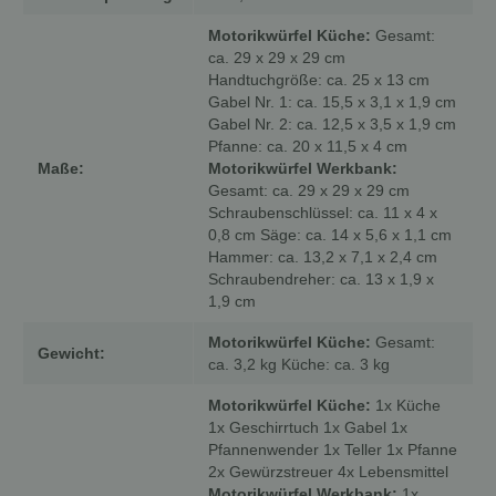
Motorikwürfel Küche:
Gesamt:
ca. 29 x 29 x 29 cm
Handtuchgröße: ca. 25 x 13 cm
Gabel Nr. 1: ca. 15,5 x 3,1 x 1,9 cm
Gabel Nr. 2: ca. 12,5 x 3,5 x 1,9 cm
Pfanne: ca. 20 x 11,5 x 4 cm
Maße:
Motorikwürfel Werkbank:
Gesamt: ca. 29 x 29 x 29 cm
Schraubenschlüssel: ca. 11 x 4 x
0,8 cm Säge: ca. 14 x 5,6 x 1,1 cm
Hammer: ca. 13,2 x 7,1 x 2,4 cm
Schraubendreher: ca. 13 x 1,9 x
1,9 cm
Motorikwürfel Küche:
Gesamt:
Gewicht:
ca. 3,2 kg Küche: ca. 3 kg
Motorikwürfel Küche:
1x Küche
1x Geschirrtuch 1x Gabel 1x
Pfannenwender 1x Teller 1x Pfanne
2x Gewürzstreuer 4x Lebensmittel
Motorikwürfel Werkbank:
1x