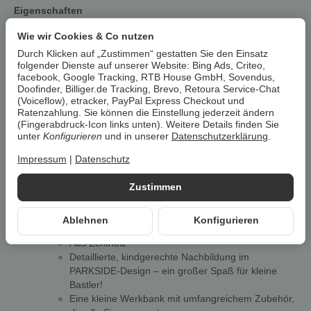
Eigenschaften
Fördert die Fantasie und Kreativität
Wie wir Cookies & Co nutzen
Trainiert Feinmotorik, Ausdauer und Hand-Augen-
Durch Klicken auf „Zustimmen“ gestatten Sie den Einsatz
Koordination.
folgender Dienste auf unserer Website: Bing Ads, Criteo,
Motorikwürfel Küche
facebook, Google Tracking, RTB House GmbH, Sovendus,
Doofinder, Billiger.de Tracking, Brevo, Retoura Service-Chat
Eine kleine Küche mit umfangreichem Zubehör, die
(Voiceflow), etracker, PayPal Express Checkout und
alle Sinne anregt
Ratenzahlung. Sie können die Einstellung jederzeit ändern
Mit Zutaten-Labyrinth auf der Rückseite
(Fingerabdruck-Icon links unten). Weitere Details finden Sie
Mit Geschirrtuchhalter
unter
Konfigurieren
und in unserer
Datenschutzerklärung
.
Uhr mit Klickgeräuschen, Drehpuzzle und
Impressum
|
Datenschutz
Steckspiel
Mit Temperatur- und Zeitregler für Herd und
Backofen
Zustimmen
12-teilig
Altersempfehlung: ab 1,5 Jahren
Ablehnen
Konfigurieren
Motorikwürfel Werkbank
Aus Echtholz
Detaillierte, kindgerechte Nachbildung im
PARKSIDE-Design – ein großer Spaß für kleine
Bastler!
Eine kleine Werkbank mit umfangreichem Zubehör,