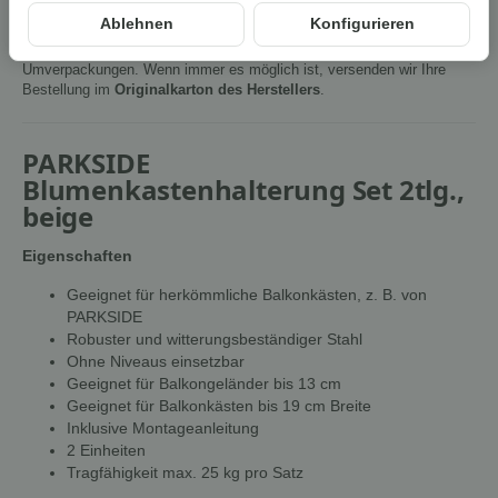
Ablehnen
Konfigurieren
Um die
Umwelt zu schonen
, vermeiden wir aufwendige
Umverpackungen. Wenn immer es möglich ist, versenden wir Ihre
Bestellung im
Originalkarton des Herstellers
.
PARKSIDE
Blumenkastenhalterung Set 2tlg.,
beige
Eigenschaften
Geeignet für herkömmliche Balkonkästen, z. B. von
PARKSIDE
Robuster und witterungsbeständiger Stahl
Ohne Niveaus einsetzbar
Geeignet für Balkongeländer bis 13 cm
Geeignet für Balkonkästen bis 19 cm Breite
Inklusive Montageanleitung
2 Einheiten
Tragfähigkeit max. 25 kg pro Satz