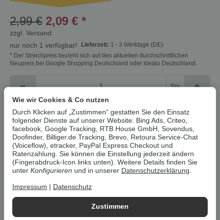
2,99 €
2,09 €
*
zzgl.
Versand
Lieferzeit:
1 - 3 Werktage
(DE)
nur noch 1 verfügbar!
* Der Streichpreis bezieht sich auf den aktuellen durchschnittlichen
Neupreis bei Google Shopping Deutschland oder Idealo Deutschland.
Stk
Wie wir Cookies & Co nutzen
In den Warenkorb
Durch Klicken auf „Zustimmen“ gestatten Sie den Einsatz
folgender Dienste auf unserer Website: Bing Ads, Criteo,
facebook, Google Tracking, RTB House GmbH, Sovendus,
Doofinder, Billiger.de Tracking, Brevo, Retoura Service-Chat
Cookies erlauben
(Voiceflow), etracker, PayPal Express Checkout und
Ratenzahlung. Sie können die Einstellung jederzeit ändern
(Fingerabdruck-Icon links unten). Weitere Details finden Sie
Artikelnummer:
4052916938775Z1
unter
Konfigurieren
und in unserer
Datenschutzerklärung
.
HAN:
100397809002
Kategorie:
Pflanzen & Pflanzenschutz
Impressum
|
Datenschutz
Zustimmen
Beschreibung