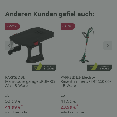
Anderen Kunden gefiel auch:
- 22%
- 43%
PARKSIDE®
PARKSIDE® Elektro-
Mährobotergarage »PUMRG
Rasentrimmer »PERT 550 C6«
A1« - B-Ware
- B-Ware
ab
ab
53,99 €
41,99 €
*
*
41,99 €
23,99 €
sofort verfügbar
sofort verfügbar