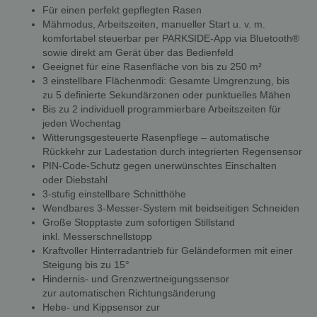
Für einen perfekt gepflegten Rasen
Mähmodus, Arbeitszeiten, manueller Start u. v. m.
komfortabel steuerbar per PARKSIDE-App via Bluetooth®
sowie direkt am Gerät über das Bedienfeld
Geeignet für eine Rasenfläche von bis zu 250 m²
3 einstellbare Flächenmodi: Gesamte Umgrenzung, bis
zu 5 definierte Sekundärzonen oder punktuelles Mähen
Bis zu 2 individuell programmierbare Arbeitszeiten für
jeden Wochentag
Witterungsgesteuerte Rasenpflege – automatische
Rückkehr zur Ladestation durch integrierten Regensensor
PIN-Code-Schutz gegen unerwünschtes Einschalten
oder Diebstahl
3-stufig einstellbare Schnitthöhe
Wendbares 3-Messer-System mit beidseitigen Schneiden
Große Stopptaste zum sofortigen Stillstand
inkl. Messerschnellstopp
Kraftvoller Hinterradantrieb für Geländeformen mit einer
Steigung bis zu 15°
Hindernis- und Grenzwertneigungssensor
zur automatischen Richtungsänderung
Hebe- und Kippsensor zur