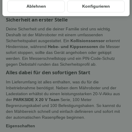
erst bei trockenem Wetter fortsetzt. So wird dein Rasen
Ablehnen
Konfigurieren
geschont und das Mähergebnis bleibt optimal.
Sicherheit an erster Stelle
Deine Sicherheit und die deiner Familie sind uns wichtig.
Deshalb ist der Mähroboter mit einem umfassenden
Sicherheitspaket ausgestattet. Ein
Kollisionssensor
erkennt
Hindernisse, während
Hebe- und Kippsensoren
die Messer
sofort stoppen, sollte das Gerät angehoben oder gekippt
werden. Ein Messerschnellstopp und ein PIN-Code-Schutz
gegen Diebstahl runden das Sicherheitsprofil ab.
Alles dabei für den sofortigen Start
Im Lieferumfang ist alles enthalten, was du für die
Inbetriebnahme benötigst. Neben dem Mähroboter und der
Ladestation erhältst du einen leistungsstarken 20-V-Akku aus
der
PARKSIDE X 20 V Team
Serie, 100 Meter
Begrenzungskabel und 100 Befestigungshaken. So kannst du
den Mähbereich schnell und einfach definieren und sofort mit
der automatischen Rasenpflege beginnen.
Eigenschaften