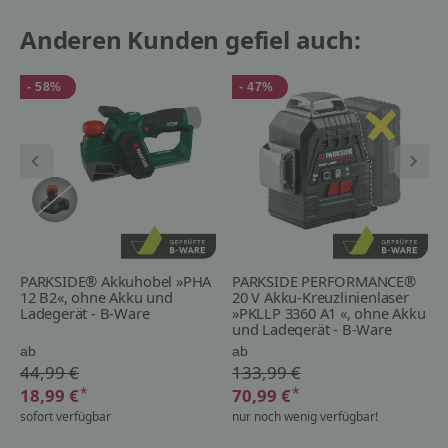
Anderen Kunden gefiel auch:
- 58%
- 47%
PARKSIDE® Akkuhobel »PHA
PARKSIDE PERFORMANCE®
12 B2«, ohne Akku und
20 V Akku-Kreuzlinienlaser
Ladegerät - B-Ware
»PKLLP 3360 A1 «, ohne Akku
und Ladegerät - B-Ware
ab
ab
44,99 €
133,99 €
*
*
18,99 €
70,99 €
sofort verfügbar
nur noch wenig verfügbar!