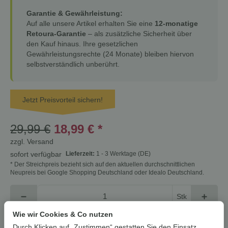
Garantie & Gewährleistung:
Auf alle unsere Artikel erhalten Sie eine
12-monatige
Retoura-Garantie
– als zusätzliche Sicherheit über
den Kauf hinaus. Ihre gesetzlichen
Gewährleistungsrechte (24 Monate) bleiben hiervon
selbstverständlich unberührt.
Jetzt Preisvorteil sichern!
29,99 €
18,99 €
*
zzgl.
Versand
Lieferzeit:
1 - 3 Werktage
(DE)
sofort verfügbar
* Der Streichpreis bezieht sich auf den aktuellen durchschnittlichen
Neupreis bei Google Shopping Deutschland oder Idealo Deutschland.
Stk
Wie wir Cookies & Co nutzen
In den Warenkorb
Durch Klicken auf „Zustimmen“ gestatten Sie den Einsatz