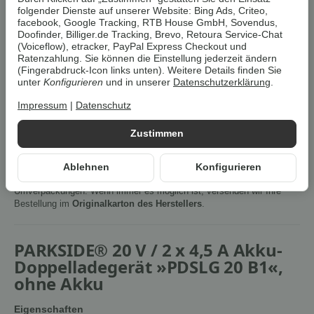
folgender Dienste auf unserer Website: Bing Ads, Criteo,
facebook, Google Tracking, RTB House GmbH, Sovendus,
Cookies erlauben
Doofinder, Billiger.de Tracking, Brevo, Retoura Service-Chat
(Voiceflow), etracker, PayPal Express Checkout und
Ratenzahlung. Sie können die Einstellung jederzeit ändern
Artikelnummer:
4054599122229Z1
(Fingerabdruck-Icon links unten). Weitere Details finden Sie
unter
Konfigurieren
und in unserer
Datenschutzerklärung
.
HAN:
100398025
Kategorie:
Akkus & Ladegeräte
Impressum
|
Datenschutz
Beschreibung
Zustimmen
Ablehnen
Konfigurieren
Um die
Umwelt zu schonen
, vermeiden wir aufwendige
Umverpackungen. Wenn immer es möglich ist, versenden wir Ihre
Bestellung im
Originalkarton des Herstellers
.
PARKSIDE® 20 V / 2 x 4,5 A Akku-
Doppelladegerät »PDSLG 20 B1«,
ohne Akku
Eigenschaften