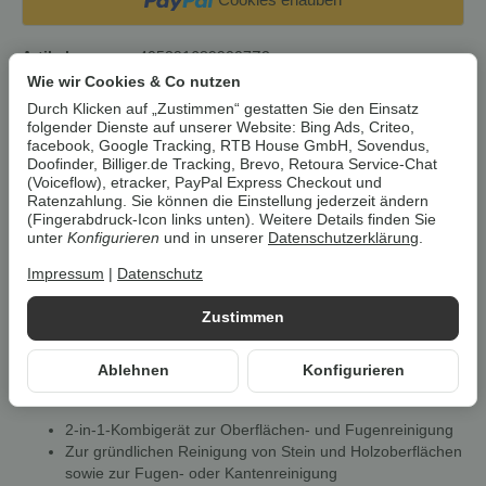
Artikelnummer:
4052916899007Z2
HAN:
100398730
Wie wir Cookies & Co nutzen
Kategorie:
Staubsauger & Reinigung
Durch Klicken auf „Zustimmen“ gestatten Sie den Einsatz
folgender Dienste auf unserer Website: Bing Ads, Criteo,
facebook, Google Tracking, RTB House GmbH, Sovendus,
Beschreibung
Doofinder, Billiger.de Tracking, Brevo, Retoura Service-Chat
(Voiceflow), etracker, PayPal Express Checkout und
Ratenzahlung. Sie können die Einstellung jederzeit ändern
(Fingerabdruck-Icon links unten). Weitere Details finden Sie
Um die
Umwelt zu schonen
, vermeiden wir aufwendige
unter
Konfigurieren
und in unserer
Datenschutzerklärung
.
Umverpackungen. Wenn immer es möglich ist, versenden wir Ihre
Bestellung im
Originalkarton des Herstellers
.
Impressum
|
Datenschutz
Zustimmen
PARKSIDE® 2-in-1-Elektro-
Oberflächenbürste »PEOB 500 B1«
Ablehnen
Konfigurieren
Eigenschaften
2-in-1-Kombigerät zur Oberflächen- und Fugenreinigung
Zur gründlichen Reinigung von Stein und Holzoberflächen
sowie zur Fugen- oder Kantenreinigung