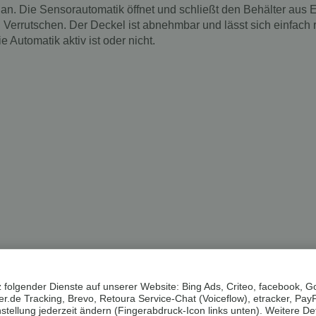
 an. Die Sensorautomatik öffnet und schließt den Behälter aus 
 Verrutschen. Der Deckel ist abnehmbar und lässt sich einfach r
 Automatik aktiv ist oder nicht.
 folgender Dienste auf unserer Website: Bing Ads, Criteo, facebook, G
.de Tracking, Brevo, Retoura Service-Chat (Voiceflow), etracker, Pay
ellung jederzeit ändern (Fingerabdruck-Icon links unten). Weitere Det