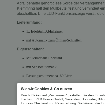
Abfallbehälter gehört diese Sorge der Vergangenheit
Klemmring hält den Müllbeutel fest und verhindert ein
abschaltbar. Eine LED-Funktionsanzeige verrät, ob die
Lieferumfang:
1x Edelstahl Abfalleimer
mit Automatik zum Öffnen/Schließen
Eigenschaften:
Mülleimer aus Edelstahl
mit Sensorautomatik
Fassungsvolumen: ca. 60 Liter
Deckel abnehmbar
Wie wir Cookies & Co nutzen
Fakten:
Durch Klicken auf „Zustimmen“ gestatten Sie den Einsatz
Tracking, RTB House GmbH, Sovendus, Doofinder, Billiger
Hochwertiger Abfalleimer
Express Checkout und Ratenzahlung. Sie können die Einst