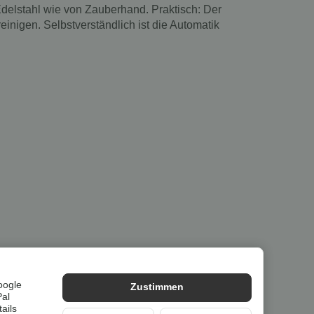
Edelstahl wie von Zauberhand. Praktisch: Der
einigen. Selbstverständlich ist die Automatik
oogle
Zustimmen
Pal
ails