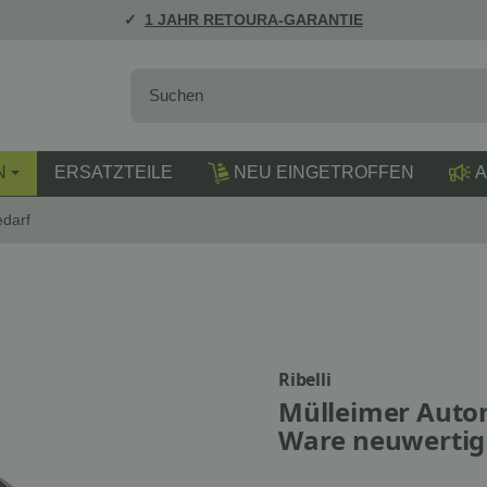
1 JAHR RETOURA-GARANTIE
N
ERSATZTEILE
NEU EINGETROFFEN
A
edarf
Ribelli
Mülleimer Autom
Ware neuwertig