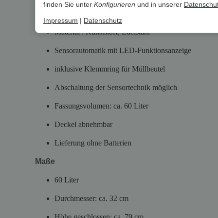
finden Sie unter
Konfigurieren
und in unserer
Datenschut
Farbe: schwarz
Impressum
|
Datenschutz
Material : Kunststoff, Edelstahl
Sensorautomatik mit LED-Funktionsanzeige
inklusive Klemmring für Müllbeutel
Abschaltung der Sensortechnik möglich
Fassungsvolumen: ca. 60 Liter
Deckel abnehmbar
Lieferung ohne Batterien
Maße
60 Liter
Durchmesser: ca. 32 cm
Höhe geschlossen: ca. 79 cm