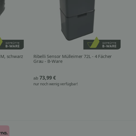
M, schwarz
Ribelli Sensor Mülleimer 72L - 4 Fächer
es
Grau - B-Ware
L(
73,99 €
14
ab
nur noch wenig verfügbar!
nur