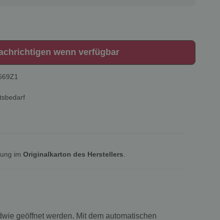
achrichtigen wenn verfügbar
669Z1
tsbedarf
lung im
Originalkarton des Herstellers
.
ndwie geöffnet werden. Mit dem automatischen