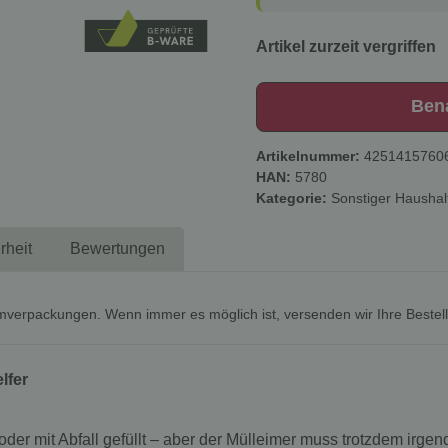
Artikel zurzeit vergriffen
Ben
Artikelnummer:
4251415760
HAN:
5780
Kategorie:
Sonstiger Haushal
rheit
Bewertungen
mverpackungen. Wenn immer es möglich ist, versenden wir Ihre Bestel
lfer
er mit Abfall gefüllt – aber der Mülleimer muss trotzdem irge