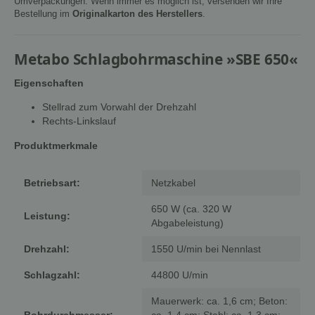
Umverpackungen. Wenn immer es möglich ist, versenden wir Ihre
Bestellung im
Originalkarton des Herstellers
.
Metabo Schlagbohrmaschine »SBE 650«
Eigenschaften
Stellrad zum Vorwahl der Drehzahl
Rechts-Linkslauf
Produktmerkmale
Betriebsart:
Netzkabel
650 W (ca. 320 W
Leistung:
Abgabeleistung)
Drehzahl:
1550 U/min bei Nennlast
Schlagzahl:
44800 U/min
Mauerwerk: ca. 1,6 cm; Beton:
Bohrdurchmesser:
ca. 1,4 cm; Stahl: ca. 1,3 cm;