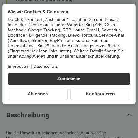
Auf alle unsere Artikel erhalten Sie eine
12-monatige
Wie wir Cookies & Co nutzen
Retoura-Garantie
– als zusätzliche Sicherheit über
den Kauf hinaus. Ihre gesetzlichen
Durch Klicken auf „Zustimmen“ gestatten Sie den Einsatz
Gewährleistungsrechte (24 Monate) bleiben hiervon
folgender Dienste auf unserer Website: Bing Ads, Criteo,
facebook, Google Tracking, RTB House GmbH, Sovendus,
selbstverständlich unberührt.
Doofinder, Billiger.de Tracking, Brevo, Retoura Service-Chat
(Voiceflow), etracker, PayPal Express Checkout und
Ratenzahlung. Sie können die Einstellung jederzeit ändern
Artikel zurzeit vergriffen
(Fingerabdruck-Icon links unten). Weitere Details finden Sie
unter
Konfigurieren
und in unserer
Datenschutzerklärung
.
Impressum
|
Datenschutz
Benachrichtigen wenn verfügbar
Zustimmen
Artikelnummer:
4061792201484Z1
HAN:
100398888
Ablehnen
Konfigurieren
Kategorie:
Maschinen & Geräte
Beschreibung
Um die
Umwelt zu schonen
, vermeiden wir aufwendige