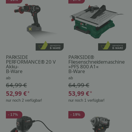
PARKSIDE
PARKSIDE®
PERFORMANCE® 20 V
Fliesenschneidemaschine
Akku-
»PFS 800 A1«
Schlagbohrschrauber
B-Ware
B-Ware
PSBSAP 20-Li D4, ohne
ab
ab
Akku und Ladegerät
64,99 €
64,99 €
52,99 €
53,99 €
*
*
nur noch 2 verfügbar!
nur noch 1 verfügbar!
- 17%
- 19%