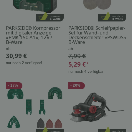
PARKSIDE® Kompressor
PARKSIDE® Schleifpapier-
mit digitaler Anzeige
Set für Wand- und
»PMK 150 A1«, 12V /
Deckenschleifer »PSWDSS
230V
B-Ware
20 A1«
B-Ware
ab
ab
30,99 €
7,99 €
5,29 €
nur noch 2 verfügbar!
*
nur noch 4 verfügbar!
- 17%
- 20%