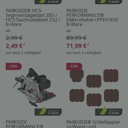
PARKSIDE® HCS-
PARKSIDE
Segmentsägeblatt Z85 /
PERFORMANCE®
HCS-Tauchsägeblatt Z32 /
Elektrohobel »PPEH 950
HCS/HSS-Tauchsägeblatt
B-Ware
A1«
B-Ware
Z20 / Diamantsägeblatt
ab
ab
Z64 / RIFF-Schleifplat
2,99 €
89,99 €
2,49 €
71,99 €
*
*
nur noch 2 verfügbar!
nur noch 1 verfügbar!
- 24%
- 23%
PARKSIDE
PARKSIDE® Schleifpapier
PERFORMANCE®
zu Wand- und