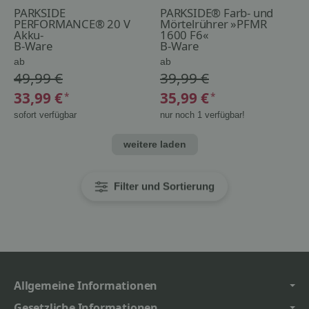
PARKSIDE
PARKSIDE® Farb- und
PERFORMANCE® 20 V
Mörtelrührer »PFMR
Akku-
1600 F6«
Drehschlagschrauber
B-Ware
B-Ware
»PDSSAP 20-Li D3«, ohne
ab
ab
Akku und Ladegerät
49,99 €
39,99 €
33,99 €
35,99 €
*
*
sofort verfügbar
nur noch 1 verfügbar!
weitere laden
Filter und Sortierung
Allgemeine Informationen
Gesetzliche Informationen