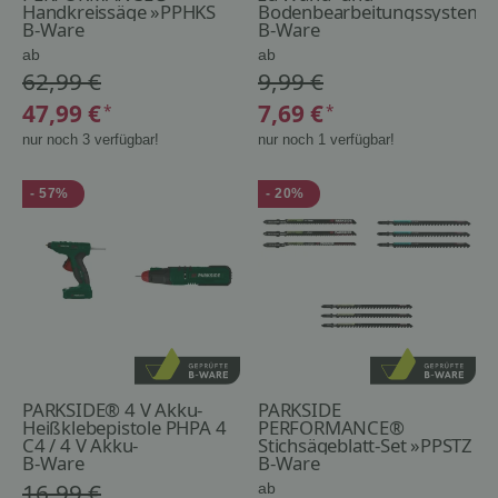
Handkreissäge »PPHKS
Bodenbearbeitungssystem,
1800 A2«
B-Ware
Ø 18 cm, 30 Blatt
B-Ware
ab
ab
62,99 €
9,99 €
47,99 €
7,69 €
*
*
nur noch 3 verfügbar!
nur noch 1 verfügbar!
- 57%
- 20%
PARKSIDE® 4 V Akku-
PARKSIDE
Heißklebepistole PHPA 4
PERFORMANCE®
C4 / 4 V Akku-
Stichsägeblatt-Set »PPSTZ
Graviergerät PAGG 4 B2
B-Ware
3 A1«, 3-teilig
B-Ware
16,99 €
ab