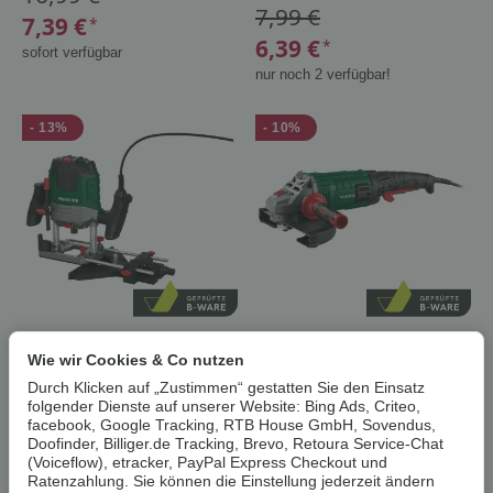
7,99 €
7,39 €
*
6,39 €
*
sofort verfügbar
nur noch 2 verfügbar!
- 13%
- 10%
PARKSIDE® Oberfräse
PARKSIDE®
»POF 1200 F4«
Winkelschleifer »PWS 230
Wie wir Cookies & Co nutzen
B-Ware
F6«
Durch Klicken auf „Zustimmen“ gestatten Sie den Einsatz
B-Ware
folgender Dienste auf unserer Website: Bing Ads, Criteo,
ab
ab
facebook, Google Tracking, RTB House GmbH, Sovendus,
38,99 €
59,99 €
Doofinder, Billiger.de Tracking, Brevo, Retoura Service-Chat
(Voiceflow), etracker, PayPal Express Checkout und
33,99 €
53,99 €
*
*
Ratenzahlung. Sie können die Einstellung jederzeit ändern