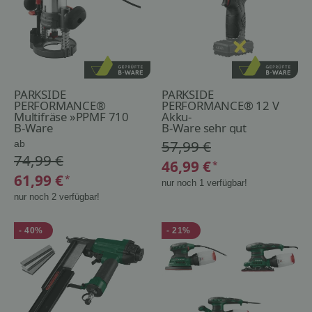
PARKSIDE
PARKSIDE
PERFORMANCE®
PERFORMANCE® 12 V
Multifräse »PPMF 710
Akku-
A1«
B-Ware
Drehschlagschrauber
B-Ware sehr gut
»PPDSSA 12 A1«, ohne
57,99 €
ab
Akku und Ladegerät
74,99 €
46,99 €
*
61,99 €
*
nur noch 1 verfügbar!
nur noch 2 verfügbar!
- 40%
- 21%