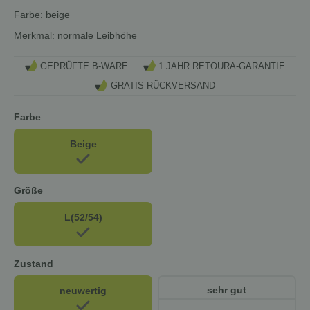
Farbe:
beige
Merkmal:
normale Leibhöhe
GEPRÜFTE B-WARE
1 JAHR RETOURA-GARANTIE
GRATIS RÜCKVERSAND
Farbe
Beige
Größe
L(52/54)
Zustand
sehr gut
neuwertig