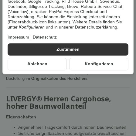
facebook, Google Tracking, RTB House GmbH, Sovendus,
Benachrichtigen wenn verfügbar
Doofinder, Billiger.de Tracking, Brevo, Retoura Service-Chat
(Voiceflow), etracker, PayPal Express Checkout und
Ratenzahlung. Sie können die Einstellung jederzeit ändern
Artikelnummer:
4335754006838Z1
(Fingerabdruck-Icon links unten). Weitere Details finden Sie
HAN:
100382665007
unter
Konfigurieren
und in unserer
Datenschutzerklärung
.
Kategorie:
Hosen & Jeans
Impressum
|
Datenschutz
Beschreibung
Zustimmen
Ablehnen
Konfigurieren
Um die
Umwelt zu schonen
, vermeiden wir aufwendige
Umverpackungen. Wenn immer es möglich ist, versenden wir Ihre
Bestellung im
Originalkarton des Herstellers
.
LIVERGY® Herren Cargohose,
hoher Baumwollanteil
Eigenschaften
Angenehmer Tragekomfort durch hohen Baumwollanteil
Seitliche Eingrifftaschen und aufgesetzte Gesäßtaschen