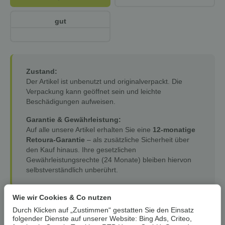
gut
Zustand:
Der Artikel ist unbenutzt und originalverpackt. Die
Verpackung kann geöffnet sein und leichte
Beschädigungen aufweisen.
Garantie & Gewährleistung:
Auf alle unsere Artikel erhalten Sie eine
12-monatige
Retoura-Garantie
– als zusätzliche Sicherheit über
den Kauf hinaus. Ihre gesetzlichen
Gewährleistungsrechte (24 Monate) bleiben hiervon
selbstverständlich unberührt.
Wie wir Cookies & Co nutzen
Artikel zurzeit vergriffen
Durch Klicken auf „Zustimmen“ gestatten Sie den Einsatz
folgender Dienste auf unserer Website: Bing Ads, Criteo,