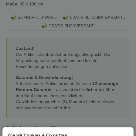
Maße: 90 x 190 cm
GEPRÜFTE B-WARE
1 JAHR RETOURA-GARANTIE
GRATIS RÜCKVERSAND
Zustand:
Der Artikel ist unbenutzt und originalverpackt. Die
Verpackung kann geöffnet sein und leichte
Beschädigungen aufweisen.
Garantie & Gewährleistung:
Auf alle unsere Artikel erhalten Sie eine
12-monatige
Retoura-Garantie
– als zusätzliche Sicherheit über
den Kauf hinaus. Ihre gesetzlichen
Gewährleistungsrechte (24 Monate) bleiben hiervon
selbstverständlich unberührt.
Artikel zurzeit vergriffen
Wie wir Cookies & Co nutzen