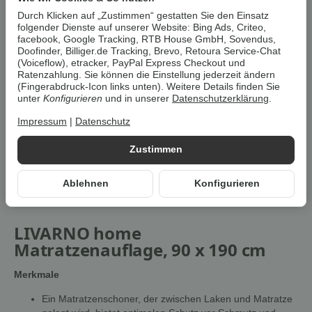
Durch Klicken auf „Zustimmen“ gestatten Sie den Einsatz
Benachrichtigen wenn verfügbar
folgender Dienste auf unserer Website: Bing Ads, Criteo,
facebook, Google Tracking, RTB House GmbH, Sovendus,
Doofinder, Billiger.de Tracking, Brevo, Retoura Service-Chat
Artikelnummer:
4052916657560Z1
(Voiceflow), etracker, PayPal Express Checkout und
HAN:
100391838
Ratenzahlung. Sie können die Einstellung jederzeit ändern
Kategorie:
Matratzen & Bettwaren
(Fingerabdruck-Icon links unten). Weitere Details finden Sie
unter
Konfigurieren
und in unserer
Datenschutzerklärung
.
Beschreibung
Impressum
|
Datenschutz
Zustimmen
Um die
Umwelt zu schonen
, vermeiden wir aufwendige
Umverpackungen. Wenn immer es möglich ist, versenden wir Ihre
Ablehnen
Konfigurieren
Bestellung im
Originalkarton des Herstellers
.
LIVARNO home
Matratzenauflage, 90 x 190 cm
Merkmale
Ein Matratzenschoner, der zwischen Laken und Matratze