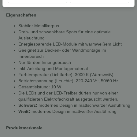
warmweiß
Eigenschaften
Stabiler Metallkorpus
Dreh- und schwenkbare Spots für eine optimale
Ausleuchtung
Energiesparende LED-Module mit warmweißem Licht
Geeignet zur Decken- oder Wandmontage im
Innenbereich
Nur für den Innengebrauch
Inkl. Anleitung und Montagematerial
Farbtemperatur (Lichtfarbe): 3000 K (Warmweiß)
Betriebsspannung (Leuchte): 220-240 V~, 50/60 Hz
Gesamtleistung: 10 W
Die LEDs und der LED-Treiber dürfen nur von einer
qualifizierten Elektrofachkraft ausgetauscht werden.
Schwarz:
modernes Design in mattschwarzer Ausführung
Weiß:
modernes Design in mattweißer Ausführung
Produktmerkmale