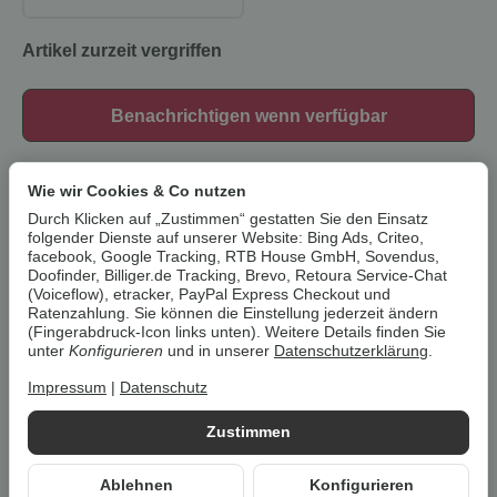
Artikel zurzeit vergriffen
Benachrichtigen wenn verfügbar
Artikelnummer:
33341
Wie wir Cookies & Co nutzen
HAN:
100383058
Durch Klicken auf „Zustimmen“ gestatten Sie den Einsatz
Kategorie:
Lampen & Leuchten
folgender Dienste auf unserer Website: Bing Ads, Criteo,
facebook, Google Tracking, RTB House GmbH, Sovendus,
Beschreibung
Doofinder, Billiger.de Tracking, Brevo, Retoura Service-Chat
(Voiceflow), etracker, PayPal Express Checkout und
Ratenzahlung. Sie können die Einstellung jederzeit ändern
(Fingerabdruck-Icon links unten). Weitere Details finden Sie
Um die
Umwelt zu schonen
, vermeiden wir aufwendige
unter
Konfigurieren
und in unserer
Datenschutzerklärung
.
Umverpackungen. Wenn immer es möglich ist, versenden wir Ihre
Bestellung im
Originalkarton des Herstellers
.
Impressum
|
Datenschutz
Zustimmen
LIVARNO home LED-
Deckenleuchte, 3 Strahler,
Ablehnen
Konfigurieren