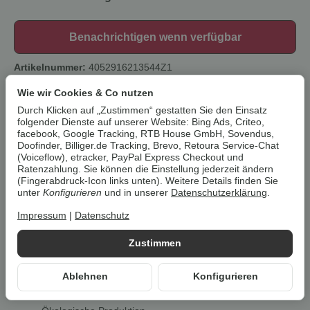
Benachrichtigen wenn verfügbar
Artikelnummer:
4052916213544Z1
HAN:
100386733
Wie wir Cookies & Co nutzen
Kategorie:
Matratzen & Bettwaren
Durch Klicken auf „Zustimmen“ gestatten Sie den Einsatz
folgender Dienste auf unserer Website: Bing Ads, Criteo,
Beschreibung
facebook, Google Tracking, RTB House GmbH, Sovendus,
Doofinder, Billiger.de Tracking, Brevo, Retoura Service-Chat
(Voiceflow), etracker, PayPal Express Checkout und
Ratenzahlung. Sie können die Einstellung jederzeit ändern
Um die
Umwelt zu schonen
, vermeiden wir aufwendige
(Fingerabdruck-Icon links unten). Weitere Details finden Sie
Umverpackungen. Wenn immer es möglich ist, versenden wir Ihre
unter
Konfigurieren
und in unserer
Datenschutzerklärung
.
Bestellung im
Originalkarton des Herstellers
.
Impressum
|
Datenschutz
LIVARNO home Gelschaum-
Zustimmen
Matratzentopper, 160 x 200 cm
Ablehnen
Konfigurieren
Beschreibung