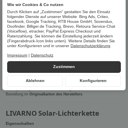
Wie wir Cookies & Co nutzen
In den Warenkorb
Durch Klicken auf „Zustimmen“ gestatten Sie den Einsatz
folgender Dienste auf unserer Website: Bing Ads, Criteo,
facebook, Google Tracking, RTB House GmbH, Sovendus,
Cookies erlauben
Doofinder, Billiger.de Tracking, Brevo, Retoura Service-Chat
(Voiceflow), etracker, PayPal Express Checkout und
Ratenzahlung. Sie können die Einstellung jederzeit ändern
Artikelnummer:
4054599220161Z1
(Fingerabdruck-Icon links unten). Weitere Details finden Sie
HAN:
100404684002
unter
Konfigurieren
und in unserer
Datenschutzerklärung
.
Kategorie:
Lampen & Leuchten
Impressum
|
Datenschutz
Beschreibung
Zustimmen
Ablehnen
Konfigurieren
Um die
Umwelt zu schonen
, vermeiden wir aufwendige
Umverpackungen. Wenn immer es möglich ist, versenden wir Ihre
Bestellung im
Originalkarton des Herstellers
.
LIVARNO Solar-Lichterkette
Eigenschaften