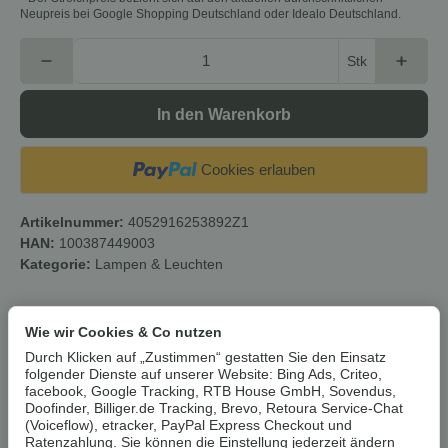
Neupreis bei Google Shopping Deutschland oder Idealo Deutschland.
Stk
In den Warenkorb
Cookies erlauben
Artikelnummer:
4052916253892Z1
HAN:
100387449003
Kategorie:
Lampen & Leuchten
Beschreibung
Wie wir Cookies & Co nutzen
Durch Klicken auf „Zustimmen“ gestatten Sie den Einsatz
folgender Dienste auf unserer Website: Bing Ads, Criteo,
Um die
Umwelt zu schonen
, vermeiden wir aufwendige
facebook, Google Tracking, RTB House GmbH, Sovendus,
Umverpackungen. Wenn immer es möglich ist, versenden wir Ihre
Doofinder, Billiger.de Tracking, Brevo, Retoura Service-Chat
Bestellung im
Originalkarton des Herstellers
.
(Voiceflow), etracker, PayPal Express Checkout und
Ratenzahlung. Sie können die Einstellung jederzeit ändern