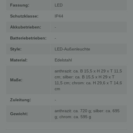
Fassung:
LED
Schutzklasse:
IP44
Akkubetrieben:
-
Batteriebetrieben:
-
Style:
LED-Außenleuchte
Material:
Edelstahl
anthrazit: ca. B 15,5 x H 29 x T 11,5
cm; silber: ca. B 15,5 x H 29 x T
Maße:
11,5 cm; chrom: ca. H 29,6 x T 14,6
cm
Zuleitung:
-
anthrazit: ca. 720 g; silber: ca. 695
Gewicht:
g; chrom: ca. 595 g