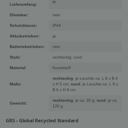
ja
Lieferumfang:
Dimmbar:
nein
Schutzklasse:
IP44
Akkubetrieben:
ja
Batteriebetrieben:
nein
Style:
rechteckig; rund
Material:
Kunststoff
rechteckig
: je Leuchte ca. L 8 x B 4
Maße:
x H 5 cm;
rund:
je Leuchte
ca. L
9 x
B 6 x H 8 cm
rechteckig
: je ca. 35 g;
rund
: je ca.
Gewicht:
120 g
GRS – Global Recycled Standard