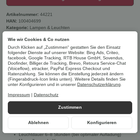
Artikelnummer:
44221
HAN:
100404699
Kategorie:
Lampen & Leuchten
Wie wir Cookies & Co nutzen
Beschreibung
Durch Klicken auf „Zustimmen“ gestatten Sie den Einsatz
folgender Dienste auf unserer Website: Bing Ads, Criteo,
facebook, Google Tracking, RTB House GmbH, Sovendus,
Um die
Umwelt zu schonen
, vermeiden wir aufwendige
Doofinder, Billiger.de Tracking, Brevo, Retoura Service-Chat
Umverpackungen. Wenn immer es möglich ist, versenden wir Ihre
(Voiceflow), etracker, PayPal Express Checkout und
Ratenzahlung. Sie können die Einstellung jederzeit ändern
Bestellung im
Originalkarton des Herstellers
.
(Fingerabdruck-Icon links unten). Weitere Details finden Sie
unter
Konfigurieren
und in unserer
Datenschutzerklärung
.
LIVARNO LED-Solarleuchten
Impressum
|
Datenschutz
Eigenschaften
Zustimmen
Stimmungsvolle Lichter für Garten, Terrasse oder Balkon
Schalten sich bei einsetzender Dunkelheit automatisch ein
Ablehnen
Konfigurieren
Spritzwassergeschützt (IP44)
Leuchtdauer 6–8 Stunden (bei optimaler Aufladung)