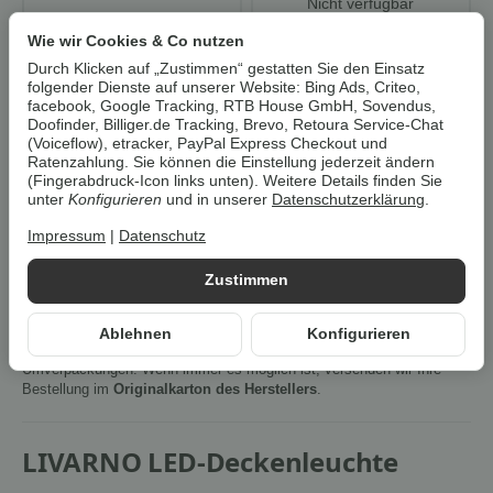
Nicht verfügbar
Wie wir Cookies & Co nutzen
Artikel zurzeit vergriffen
Durch Klicken auf „Zustimmen“ gestatten Sie den Einsatz
folgender Dienste auf unserer Website: Bing Ads, Criteo,
facebook, Google Tracking, RTB House GmbH, Sovendus,
Benachrichtigen wenn verfügbar
Doofinder, Billiger.de Tracking, Brevo, Retoura Service-Chat
(Voiceflow), etracker, PayPal Express Checkout und
Ratenzahlung. Sie können die Einstellung jederzeit ändern
Artikelnummer:
41900
(Fingerabdruck-Icon links unten). Weitere Details finden Sie
unter
Konfigurieren
und in unserer
Datenschutzerklärung
.
HAN:
100397741
Kategorie:
Lampen & Leuchten
Impressum
|
Datenschutz
Beschreibung
Zustimmen
Ablehnen
Konfigurieren
Um die
Umwelt zu schonen
, vermeiden wir aufwendige
Umverpackungen. Wenn immer es möglich ist, versenden wir Ihre
Bestellung im
Originalkarton des Herstellers
.
LIVARNO LED-Deckenleuchte