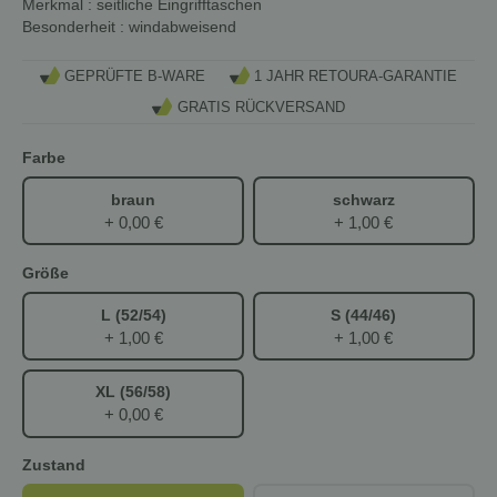
Merkmal
: seitliche Eingrifftaschen
Besonderheit
: windabweisend
GEPRÜFTE B-WARE
1 JAHR RETOURA-GARANTIE
GRATIS RÜCKVERSAND
Farbe
braun
schwarz
+ 0,00 €
+ 1,00 €
Größe
L (52/54)
S (44/46)
+ 1,00 €
+ 1,00 €
XL (56/58)
+ 0,00 €
Zustand