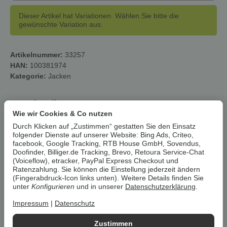
Dieser Artikel hat Variationen. Wählen Sie bitte die
gewünschte Variation aus.
Artikelnummer:
33257
HAN:
100381974
Kategorie:
Jacken
Beschreibung
Wie wir Cookies & Co nutzen
Durch Klicken auf „Zustimmen“ gestatten Sie den Einsatz
Um die
Umwelt zu schonen
, vermeiden wir aufwendige
folgender Dienste auf unserer Website: Bing Ads, Criteo,
Umverpackungen. Wenn immer es möglich ist, versenden wir Ihre
facebook, Google Tracking, RTB House GmbH, Sovendus,
Bestellung im
Originalkarton des Herstellers
.
Doofinder, Billiger.de Tracking, Brevo, Retoura Service-Chat
(Voiceflow), etracker, PayPal Express Checkout und
Ratenzahlung. Sie können die Einstellung jederzeit ändern
(Fingerabdruck-Icon links unten). Weitere Details finden Sie
LIVERGY® Herren Thermo-
unter
Konfigurieren
und in unserer
Datenschutzerklärung
.
Steppjacke, aus recyceltem
Impressum
|
Datenschutz
Material
Zustimmen