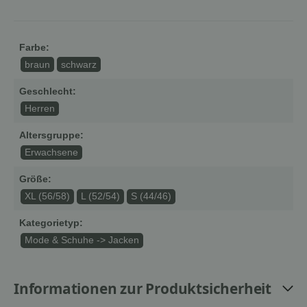
Farbe:
braun
schwarz
Geschlecht:
Herren
Altersgruppe:
Erwachsene
Größe:
XL (56/58)
L (52/54)
S (44/46)
Kategorietyp:
Mode & Schuhe -> Jacken
Informationen zur Produktsicherheit