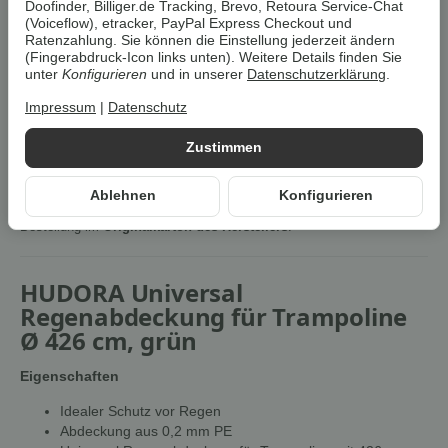
Doofinder, Billiger.de Tracking, Brevo, Retoura Service-Chat
(Voiceflow), etracker, PayPal Express Checkout und
Artikelnummer:
4005998234907Z1
Ratenzahlung. Sie können die Einstellung jederzeit ändern
HAN:
4005998234907
(Fingerabdruck-Icon links unten). Weitere Details finden Sie
unter
Konfigurieren
und in unserer
Datenschutzerklärung
.
Kategorie:
Camping & Outdoor
Impressum
|
Datenschutz
Beschreibung
Zustimmen
Um die
Umwelt zu schonen
, vermeiden wir aufwendige
Ablehnen
Konfigurieren
Umverpackungen. Wenn immer es möglich ist, versenden wir Ihre
Bestellung im
Originalkarton des Herstellers
.
HUDORA Universal
Regenabdeckung für Trampoline
Ø 426 cm, grün
Eigenschaften
Idealer Schutz vor Regen
Abdeckung aus 0,2 mm PE