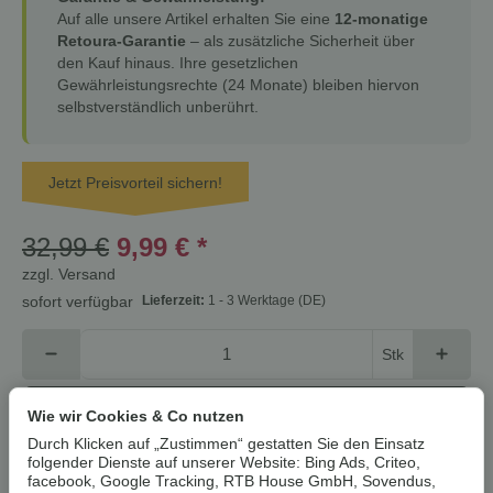
Auf alle unsere Artikel erhalten Sie eine
12-monatige
Retoura-Garantie
– als zusätzliche Sicherheit über
den Kauf hinaus. Ihre gesetzlichen
Gewährleistungsrechte (24 Monate) bleiben hiervon
selbstverständlich unberührt.
Jetzt Preisvorteil sichern!
32,99 €
9,99 €
*
zzgl.
Versand
Lieferzeit:
1 - 3 Werktage
(DE)
sofort verfügbar
Stk
In den Warenkorb
Wie wir Cookies & Co nutzen
Durch Klicken auf „Zustimmen“ gestatten Sie den Einsatz
folgender Dienste auf unserer Website: Bing Ads, Criteo,
Cookies erlauben
facebook, Google Tracking, RTB House GmbH, Sovendus,