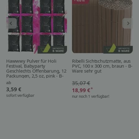
- 46%
Hawwwy Pulver für Holi
Ribelli Sichtschutzmatte, aus
Festival, Babyparty
PVC, 100 x 300 cm, braun - B-
Geschlechts Offenbarung, 12
Ware sehr gut
Packungen, 2,5 oz, pink - B-
Ware
35,07 €
ab
3,59 €
*
18,99 €
sofort verfügbar
nur noch 1 verfügbar!