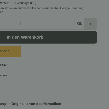
ferzeit:
1 - 3 Werktage
(DE)
f den aktuellen durchschnittlichen Neupreis bei Google Shopping
nd.
Stk
In den Warenkorb
lauben
090Z1
waren
lung im
Originalkarton des Herstellers
.