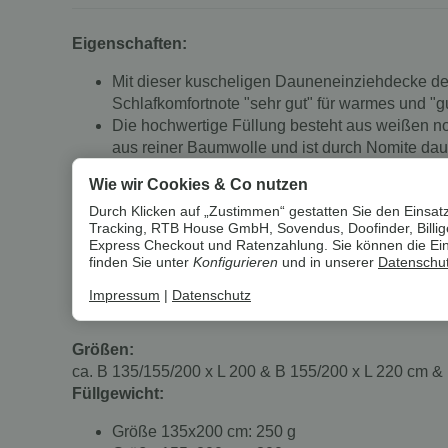
Eigenschaften:
Mit dieser kuscheligen Dauneneinziehdecke der
Schlafkomfortnote "sehr gut" für warmes und "gut
Die hochwertige Füllung besteht aus weißen n
aus reiner Baumwolle und ist durch Nomite dau
auf den natürlichen Schlafkomfort von Daunen
Wie wir Cookies & Co nutzen
Wärme: 1 Feder
Durch Klicken auf „Zustimmen“ gestatten Sie den Einsatz
Tracking, RTB House GmbH, Sovendus, Doofinder, Billiger
Material:
Express Checkout und Ratenzahlung. Sie können die Einst
finden Sie unter
Konfigurieren
und in unserer
Datenschut
Bezug: 100 % Baumwolle
90% Daunen
Impressum
|
Datenschutz
10% Federn (Klasse I)
Größen:
ca. B 135/155/200 x L 200 & B 155/200 x L 220 cm &
Füllgewicht:
Größe 135x200 cm: 250 g