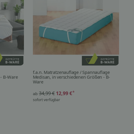
f.a.n. Matratzenauflage / Spannauflage
Sa
 - B-Ware
Medisan, in verschiedenen Größen - B-
Fe
Ware
*
34,99 €
12,99 €
38
ab
sofort verfügbar
sof