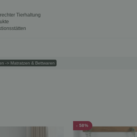
rechter Tierhaltung
ukte
tionsstätten
n -> Matratzen & Bettwaren
- 58%