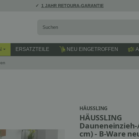
1 JAHR RETOURA-GARANTIE
N
ERSATZTEILE
NEU EINGETROFFEN
A
ren
HÄUSSLING
HÄUSSLING
Dauneneinzieh-
cm) - B-Ware ne