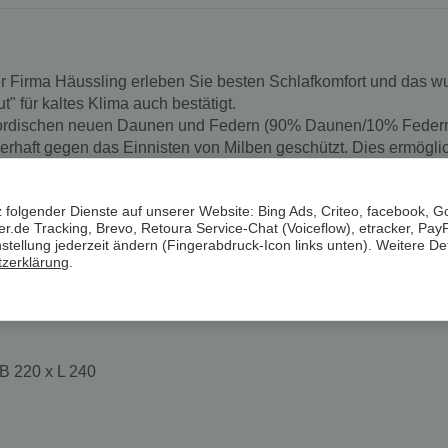
 Firma Häussling erleben Sie besten Schlafkomfort und das wur
" für kaltes Klima auch bestätigt.
ordischen neuen Daunen und Federn (90% Daunen/10% Federn) d
erhaft gegen das Einnisten von Milben geschützt. Dies ermögli
 und Federn verzichten müssen.
 folgender Dienste auf unserer Website: Bing Ads, Criteo, facebook, G
.de Tracking, Brevo, Retoura Service-Chat (Voiceflow), etracker, Pay
ellung jederzeit ändern (Fingerabdruck-Icon links unten). Weitere Det
zerklärung
.
 B 220 x L 240