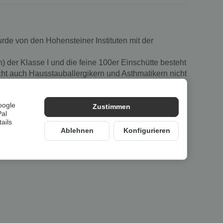
de von den Hohensteiner Instituten mit der
er Klasse I und die feine 100er Einschütte besteht
cht auch Hausstauballergikern und Asthmatikern nicht
oogle
Zustimmen
Pal
ails
Ablehnen
Konfigurieren