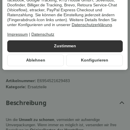
facebook, Google Tracking, RTB House GmbH, Sovendus,
zzgl.
Versand
Doofinder, Billiger.de Tracking, Brevo, Retoura Service-Chat
(Voiceflow), etracker, PayPal Express Checkout und
sofort verfügbar
Ratenzahlung. Sie können die Einstellung jederzeit ändern
(Fingerabdruck-Icon links unten). Weitere Details finden Sie
unter
Konfigurieren
und in unserer
Datenschutzerklärung
.
Impressum
|
Datenschutz
In den Warenkorb
Zustimmen
Dieser Artikel hat Variationen. Wählen Sie bitte die
Ablehnen
Konfigurieren
gewünschte Variation aus.
Artikelnummer:
E6954521629483
Kategorie:
Ersatzteile
Beschreibung
Um die
Umwelt zu schonen
, vermeiden wir aufwendige
Umverpackungen. Wenn immer es möglich ist, versenden wir Ihre