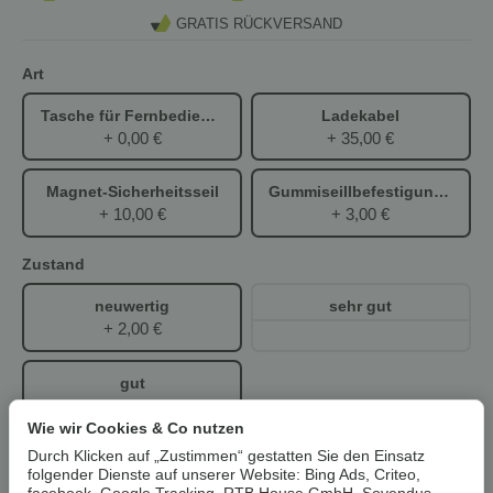
GRATIS RÜCKVERSAND
Art
Tasche für Fernbedienung
Ladekabel
+ 0,00 €
+ 35,00 €
Magnet-Sicherheitsseil
Gummiseillbefestigung für Akku
+ 10,00 €
+ 3,00 €
Zustand
neuwertig
sehr gut
+ 2,00 €
gut
+ 0,00 €
Wie wir Cookies & Co nutzen
Durch Klicken auf „Zustimmen“ gestatten Sie den Einsatz
ab
folgender Dienste auf unserer Website: Bing Ads, Criteo,
4,99 €