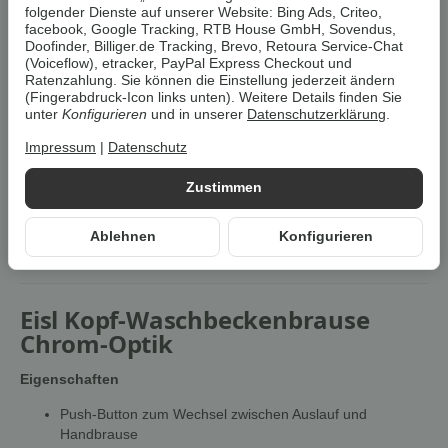
Cookies erlauben
folgender Dienste auf unserer Website: Bing Ads, Criteo,
facebook, Google Tracking, RTB House GmbH, Sovendus,
Doofinder, Billiger.de Tracking, Brevo, Retoura Service-Chat
Artikelnummer:
9002560704542Z2
(Voiceflow), etracker, PayPal Express Checkout und
Ratenzahlung. Sie können die Einstellung jederzeit ändern
HAN:
100093611
(Fingerabdruck-Icon links unten). Weitere Details finden Sie
Kategorie:
Sanitärzubehör
unter
Konfigurieren
und in unserer
Datenschutzerklärung
.
Impressum
|
Datenschutz
Beschreibung
Zustimmen
Um die
Umwelt zu schonen
, vermeiden wir aufwendige
Umverpackungen. Wenn immer es möglich ist, versenden wir Ihre
Ablehnen
Konfigurieren
Bestellung im
Originalkarton des Herstellers
.
Eisl Kopf-Waschbeckenbrause
Chrom-Optik
Eigenschaften
Push-Button zum Wechsel zwischen Auslauf und
Handbrause