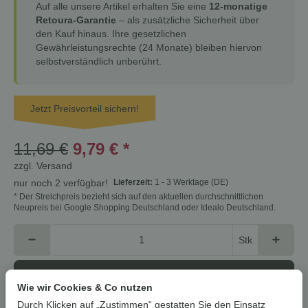
Auf alle unsere Artikel erhalten Sie eine
12-monatige
Retoura-Garantie
– als zusätzliche Sicherheit über
den Kauf hinaus. Ihre gesetzlichen
Gewährleistungsrechte (24 Monate) bleiben hiervon
selbstverständlich unberührt.
Jetzt Preisvorteil sichern!
11,69 €
9,79 €
*
zzgl.
Versand
Lieferzeit:
1 - 3 Werktage
(DE)
nur noch 2 verfügbar!
* Der Streichpreis bezieht sich auf den aktuellen durchschnittlichen
Neupreis bei Google Shopping Deutschland oder Idealo Deutschland.
Stk
In den Warenkorb
Wie wir Cookies & Co nutzen
Durch Klicken auf „Zustimmen“ gestatten Sie den Einsatz