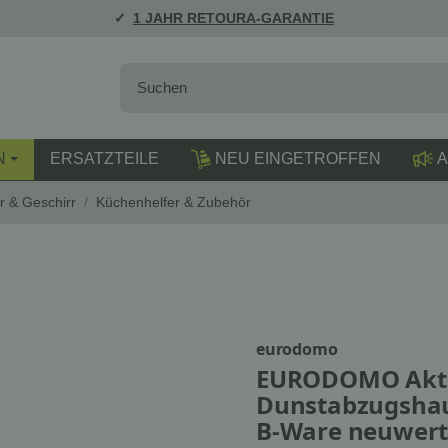
1 JAHR RETOURA-GARANTIE
N
ERSATZTEILE
NEU EINGETROFFEN
A
r & Geschirr
/
Küchenhelfer & Zubehör
eurodomo
EURODOMO Aktiv
Dunstabzugshaub
B-Ware neuwert