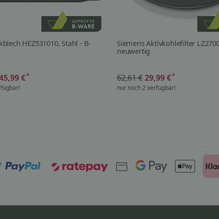
lech HEZ531010, Stahl - B-
Siemens Aktivkohlefilter LZ270
neuwertig
*
*
45,99 €
62,61 €
29,99 €
rfügbar!
nur noch 2 verfügbar!