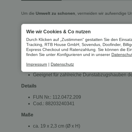
Um die
Umwelt zu schonen
, vermeiden wir aufwendige U
EURODOMO Aktivkohlefilter für Du
Wie wir Cookies & Co nutzen
Durch Klicken auf „Zustimmen“ gestatten Sie den Einsatz
Eigenschaften
Tracking, RTB House GmbH, Sovendus, Doofinder, Billiger
Express Checkout und Ratenzahlung. Sie können die Einst
finden Sie unter
Konfigurieren
und in unserer
Datenschut
Für Umluftbetrieb – bindet Koch- und Geruchsb
Einfache Installation
Impressum
|
Datenschutz
Austauschintervall ca. 6-12 Monate (je nach Nu
Geeignet für zahlreiche Dunstabzugshauben 
Details
FUN Nr.: 112.0472.209
Cod.: 88203240341
Maße
ca. 19 x 2,3 cm (Ø x H)