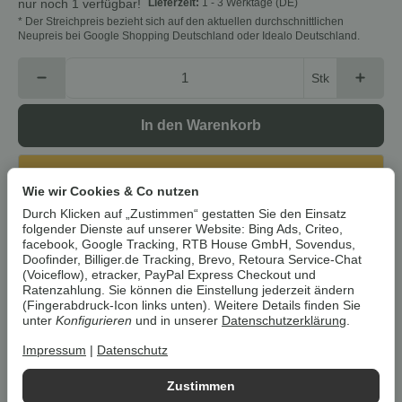
Lieferzeit:
1 - 3 Werktage
(DE)
nur noch 1 verfügbar!
* Der Streichpreis bezieht sich auf den aktuellen durchschnittlichen
Neupreis bei Google Shopping Deutschland oder Idealo Deutschland.
Stk
In den Warenkorb
Cookies erlauben
Wie wir Cookies & Co nutzen
Durch Klicken auf „Zustimmen“ gestatten Sie den Einsatz
Artikelnummer:
4242005495962Z1
folgender Dienste auf unserer Website: Bing Ads, Criteo,
HAN:
EL-47043465
facebook, Google Tracking, RTB House GmbH, Sovendus,
Doofinder, Billiger.de Tracking, Brevo, Retoura Service-Chat
Kategorie:
Elektrogroßgeräte
(Voiceflow), etracker, PayPal Express Checkout und
Ratenzahlung. Sie können die Einstellung jederzeit ändern
Beschreibung
(Fingerabdruck-Icon links unten). Weitere Details finden Sie
unter
Konfigurieren
und in unserer
Datenschutzerklärung
.
Impressum
|
Datenschutz
Um die
Umwelt zu schonen
, vermeiden wir aufwendige
Umverpackungen. Wenn immer es möglich ist, versenden wir Ihre
Zustimmen
Bestellung im
Originalkarton des Herstellers
.