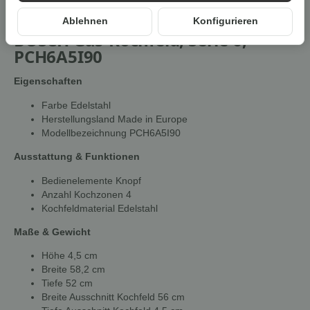
Ablehnen
Konfigurieren
BOSCH Gas-Kochfeld, Serie 6,
PCH6A5I90
Eigenschaften
Farbe Edelstahl
Herstellungsland Made in Europe
Modellbezeichnung PCH6A5I90
Ausstattung & Funktionen
Bedienelemente Knopf
Anzahl Kochzonen 4
Kochfeldmaterial Edelstahl
Maße & Gewicht
Höhe 4,5 cm
Breite 58,2 cm
Tiefe 52 cm
Breite Ausschnitt Kochfeld 56 cm