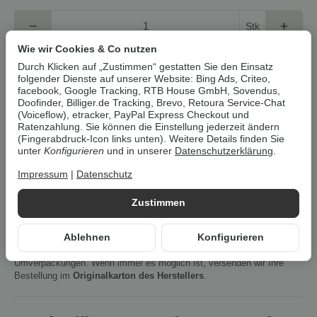
Stk
Wie wir Cookies & Co nutzen
In den Warenkorb
Durch Klicken auf „Zustimmen“ gestatten Sie den Einsatz
folgender Dienste auf unserer Website: Bing Ads, Criteo,
facebook, Google Tracking, RTB House GmbH, Sovendus,
Cookies erlauben
Doofinder, Billiger.de Tracking, Brevo, Retoura Service-Chat
(Voiceflow), etracker, PayPal Express Checkout und
Ratenzahlung. Sie können die Einstellung jederzeit ändern
(Fingerabdruck-Icon links unten). Weitere Details finden Sie
Artikelnummer:
5905428029075Z8
unter
Konfigurieren
und in unserer
Datenschutzerklärung
.
HAN:
100316971002
Kategorie:
Matratzen & Bettwaren
Impressum
|
Datenschutz
Zustimmen
Beschreibung
Ablehnen
Konfigurieren
Um die
Umwelt zu schonen
, vermeiden wir aufwendige
Umverpackungen. Wenn immer es möglich ist, versenden wir Ihre
Bestellung im
Originalkarton des Herstellers
.