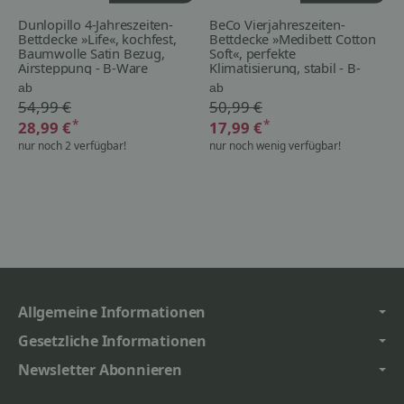
Dunlopillo 4-Jahreszeiten-
BeCo Vierjahreszeiten-
Bettdecke »Life«, kochfest,
Bettdecke »Medibett Cotton
Baumwolle Satin Bezug,
Soft«, perfekte
Airsteppung - B-Ware
Klimatisierung, stabil - B-
Ware
ab
ab
54,99 €
50,99 €
*
*
28,99 €
17,99 €
nur noch 2 verfügbar!
nur noch wenig verfügbar!
Allgemeine Informationen
Gesetzliche Informationen
Newsletter Abonnieren