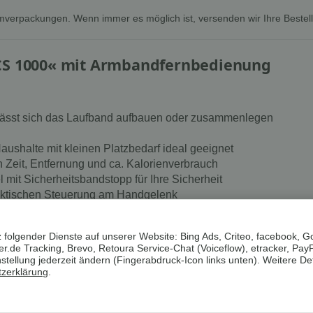
mverpackungen. Wenn immer es möglich ist, versenden wir Ihre Bestel
»CS 1000« mit Armbandfernbedienung
sst sich das Laufband aufbauen oder zusammenlegen
aushalte mit kleinen Platzbedarf ideal geeignet
Zeit, Entfernung und ca. Kalorienverbrauch
 mit Sicherheitsbandstopp für Ihre Sicherheit
aktischen Steuerung am Handgelenk
chsel
 folgender Dienste auf unserer Website: Bing Ads, Criteo, facebook, G
.de Tracking, Brevo, Retoura Service-Chat (Voiceflow), etracker, Pay
ellung jederzeit ändern (Fingerabdruck-Icon links unten). Weitere Det
zerklärung
.