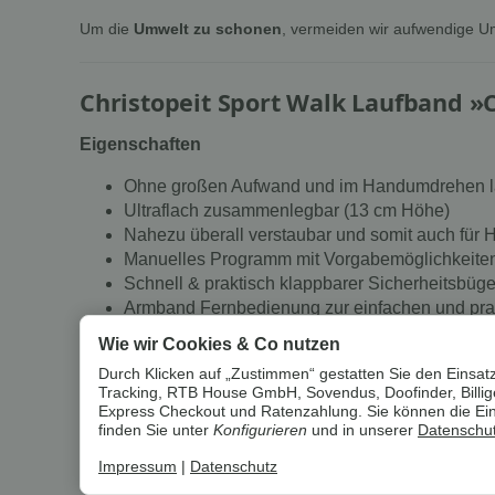
Um die
Umwelt zu schonen
, vermeiden wir aufwendige U
Christopeit Sport Walk Laufband 
Eigenschaften
Ohne großen Aufwand und im Handumdrehen lä
Ultraflach zusammenlegbar (13 cm Höhe)
Nahezu überall verstaubar und somit auch für H
Manuelles Programm mit Vorgabemöglichkeiten 
Schnell & praktisch klappbarer Sicherheitsbügel
Armband Fernbedienung zur einfachen und pr
Transportrollen für einen einfachen Standortwe
Wie wir Cookies & Co nutzen
Bluetooth Verbindung: Nein
Durch Klicken auf „Zustimmen“ gestatten Sie den Einsatz
Lautsprecher: Nein
Tracking, RTB House GmbH, Sovendus, Doofinder, Billiger
Express Checkout und Ratenzahlung. Sie können die Einst
Trainingsprogramme
finden Sie unter
Konfigurieren
und in unserer
Datenschut
Anzahl Trainingsprogramme: 6
Impressum
|
Datenschutz
Anzahl manuelle Trainingsprogramme: 1