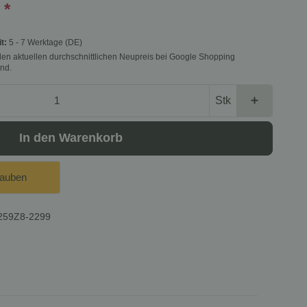
€
*
it:
5 - 7 Werktage
(DE)
f den aktuellen durchschnittlichen Neupreis bei Google Shopping
nd.
Stk
In den Warenkorb
lauben
259Z8-2299