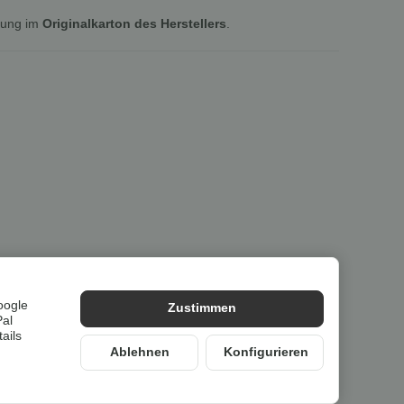
lung im
Originalkarton des Herstellers
.
oogle
Zustimmen
Pal
ails
Ablehnen
Konfigurieren