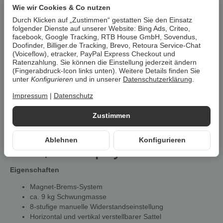
Wie wir Cookies & Co nutzen
Artikelnummer:
4044163021089Z8-2326
Durch Klicken auf „Zustimmen“ gestatten Sie den Einsatz
HAN:
100328502001
folgender Dienste auf unserer Website: Bing Ads, Criteo,
Kategorie:
Fitness & Training
facebook, Google Tracking, RTB House GmbH, Sovendus,
Doofinder, Billiger.de Tracking, Brevo, Retoura Service-Chat
(Voiceflow), etracker, PayPal Express Checkout und
Beschreibung
Ratenzahlung. Sie können die Einstellung jederzeit ändern
(Fingerabdruck-Icon links unten). Weitere Details finden Sie
unter
Konfigurieren
und in unserer
Datenschutzerklärung
.
Um die
Umwelt zu schonen
, vermeiden wir aufwendige
Impressum
|
Datenschutz
Umverpackungen. Wenn immer es möglich ist, versenden wir Ihre
Bestellung im
Originalkarton des Herstellers
.
Zustimmen
Christopeit Heimtrainer »AL
Ablehnen
Konfigurieren
1000«, LCD Display
Eigenschaften
Magnet-Brems-System
ca. 9 kg Schwungmasse
8-stufige manuelle Widerstandseinstellung
Horizontal und vertikal verstellbarer Sattel