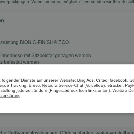
mverpackungen. Wenn immer es möglich ist, versenden wir Ihre Bestel
on
Ausrüstung BIONIC-FINISH® ECO
 Innenhose mit Sitzpolster getragen werden
s befestigt werden
Gürtelschlaufen und weitenverstellbarem Bund dank Klettversch
sport durch die Funktionsfaser COOLMAX® EcoMade
 folgender Dienste auf unserer Website: Bing Ads, Criteo, facebook, G
er Marke LYCRA®
.de Tracking, Brevo, Retoura Service-Chat (Voiceflow), etracker, Pay
ellung jederzeit ändern (Fingerabdruck-Icon links unten). Weitere Det
zerklärung
.
liche Reißverschlusstaschen, Gürtelschlaufen, weitenverstellbar