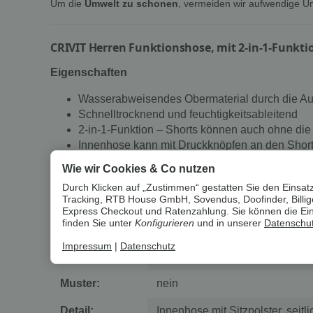
Um die
Umwelt zu schonen
, vermeiden wir aufwendige U
CRIVIT Herren Funktionshose, mit 2-in-1-Funkti
Eigenschaften
Wasserabweisendes Obermaterial durch die 
Schnelltrocknend und feuchtigkeitsableitend
2-in-1-Funktion – Shorts können auch ohne die
Innenhose kann mit Druckknöpfen an den Short
Shorts mit seitlichen Reißverschlusstaschen, 
Wie wir Cookies & Co nutzen
Sitzpolster außen: Aktiver Feuchtigkeitstran
Durch Klicken auf „Zustimmen“ gestatten Sie den Einsatz
Optimale Passform und Formstabilität dank d
Tracking, RTB House GmbH, Sovendus, Doofinder, Billiger
Express Checkout und Ratenzahlung. Sie können die Einst
Produktmerkmale
finden Sie unter
Konfigurieren
und in unserer
Datenschut
Impressum
|
Datenschutz
Farbe:
grau; schwarz
Muster:
nein
Detail:
Innenhose mit Sitzpolster, seit