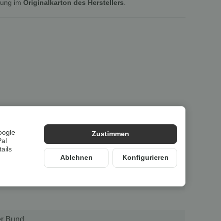
lung im
Originalkarton des Herstellers
.
lusses
oogle
Zustimmen
Pal
ails
Ablehnen
Konfigurieren
er Bund