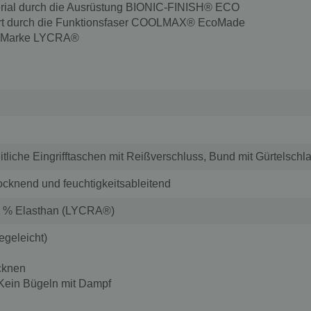
ial durch die Ausrüstung BIONIC-FINISH® ECO
sport durch die Funktionsfaser COOLMAX® EcoMade
er Marke LYCRA®
eitliche Eingrifftaschen mit Reißverschluss, Bund mit Gürtelschla
cknend und feuchtigkeitsableitend
 10 % Elasthan (LYCRA®)
egeleicht)
cknen
. Kein Bügeln mit Dampf