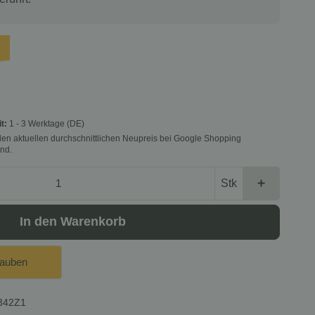
it:
1 - 3 Werktage
(DE)
f den aktuellen durchschnittlichen Neupreis bei Google Shopping
nd.
Stk
In den Warenkorb
lauben
342Z1