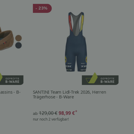
- 23%
-
ssins - B-
SANTINI Team Lidl-Trek 2026, Herren
CR
Trägerhose - B-Ware
*
129,00 €
98,99 €
ab
ab
nur noch 2 verfügbar!
sof