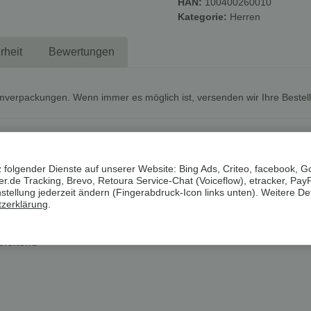
HAN:
100400260010
Kategorie:
Herren
rheit
Bewertungen
mverpackungen. Wenn immer es möglich ist, versenden wir Ihre Bestel
ts
 folgender Dienste auf unserer Website: Bing Ads, Criteo, facebook, G
.de Tracking, Brevo, Retoura Service-Chat (Voiceflow), etracker, Pay
ellung jederzeit ändern (Fingerabdruck-Icon links unten). Weitere Det
zerklärung
.
bleitend