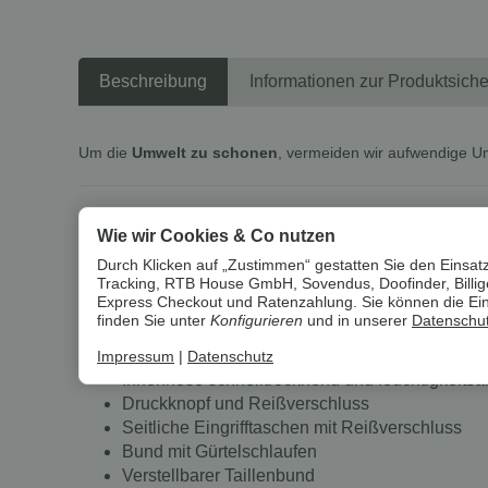
Beschreibung
Informationen zur Produktsiche
Um die
Umwelt zu schonen
, vermeiden wir aufwendige U
CRIVIT Herren 2-in-1-Funktionsshor
Wie wir Cookies & Co nutzen
Eigenschaften
Durch Klicken auf „Zustimmen“ gestatten Sie den Einsatz
Tracking, RTB House GmbH, Sovendus, Doofinder, Billiger
Express Checkout und Ratenzahlung. Sie können die Einst
Hergestellt mit recyceltem Material
finden Sie unter
Konfigurieren
und in unserer
Datenschut
Innenhose mit Gummizugbund
Herausnehmbare Innenhose mit Sitzpolster
Impressum
|
Datenschutz
Innenhose schnelltrocknend und feuchtigkeitsa
Druckknopf und Reißverschluss
Seitliche Eingrifftaschen mit Reißverschluss
Bund mit Gürtelschlaufen
Verstellbarer Taillenbund