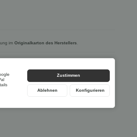
lung im
Originalkarton des Herstellers
.
oogle
Zustimmen
Pal
ails
Ablehnen
Konfigurieren