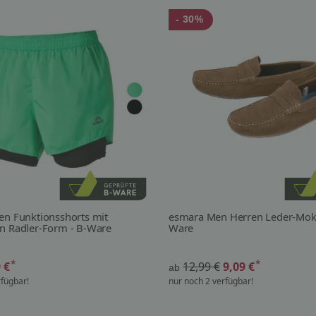
- 30%
en Funktionsshorts mit
esmara Men Herren Leder-Moka
n Radler-Form - B-Ware
Ware
*
*
9 €
12,99 €
9,09 €
ab
rfügbar!
nur noch 2 verfügbar!