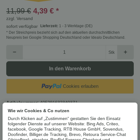
11,99 €
4,39 €
*
zzgl.
Versand
Lieferzeit:
1 - 3 Werktage
(DE)
sofort verfügbar
* Der Streichpreis bezieht sich auf den aktuellen durchschnittlichen
Neupreis bei Google Shopping Deutschland oder Idealo Deutschland.
Stk
In den Warenkorb
Cookies erlauben
Artikelnummer:
4052916323403Z1
HAN:
100387857001
Wie wir Cookies & Co nutzen
Kategorie:
Damen
Durch Klicken auf „Zustimmen“ gestatten Sie den Einsatz
folgender Dienste auf unserer Website: Bing Ads, Criteo,
facebook, Google Tracking, RTB House GmbH, Sovendus,
Beschreibung
Doofinder, Billiger.de Tracking, Brevo, Retoura Service-Chat
(Voiceflow), etracker, PayPal Express Checkout und