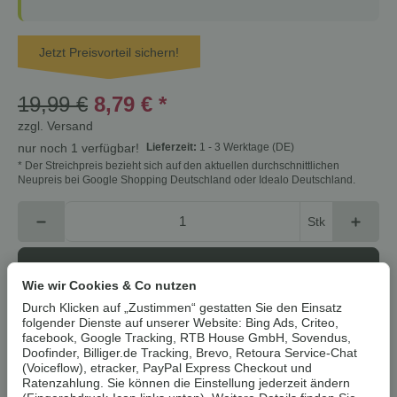
Jetzt Preisvorteil sichern!
19,99 €
8,79 €
*
zzgl.
Versand
Lieferzeit:
1 - 3 Werktage
(DE)
nur noch 1 verfügbar!
* Der Streichpreis bezieht sich auf den aktuellen durchschnittlichen
Neupreis bei Google Shopping Deutschland oder Idealo Deutschland.
Stk
In den Warenkorb
Wie wir Cookies & Co nutzen
Durch Klicken auf „Zustimmen“ gestatten Sie den Einsatz
Cookies erlauben
folgender Dienste auf unserer Website: Bing Ads, Criteo,
facebook, Google Tracking, RTB House GmbH, Sovendus,
Doofinder, Billiger.de Tracking, Brevo, Retoura Service-Chat
Artikelnummer:
4052916385951Z2
(Voiceflow), etracker, PayPal Express Checkout und
HAN:
100387661001
Ratenzahlung. Sie können die Einstellung jederzeit ändern