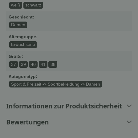
weiß
schwarz
Geschlecht:
Damen
Altersgruppe:
Erwachsene
Größe:
37
39
40
41
38
Kategorietyp:
Sport & Freizeit -> Sportbekleidung -> Damen
Informationen zur Produktsicherheit
Bewertungen