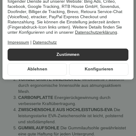
folgender Dienste auf unserer Website: Bing Ads, Criteo,
Bereite Dich optimal auf Deine nächste Sportaktivität vor mit
facebook, Google Tracking, RTB House GmbH, Sovendus,
unserem CRIVIT Damen Laufschuh »CarbonLite 1.0«
Doofinder, Billiger.de Tracking, Brevo, Retoura Service-Chat
(Voiceflow), etracker, PayPal Express Checkout und
TECHNISCH GESTRICKT
Ratenzahlung. Sie können die Einstellung jederzeit ändern
Gestricktes Obermaterial für mehr Leichtigkeit und
(Fingerabdruck-Icon links unten). Weitere Details finden Sie
unter
Konfigurieren
und in unserer
Datenschutzerklärung
.
Atmungsaktivität
CARBONPLATTE
Impressum
|
Datenschutz
Energierückgewinnung durch verbesserte Kraftübertragung
GUMMILAUFSOHLE
Zustimmen
Gewährleistet eine gute Haftung für jeden Untergrund
TECHNISCH GESTRICKT
Gestricktes Obermaterial für
Ablehnen
Konfigurieren
mehr Leichtigkeit und Atmungsaktivität.
VORGEFORMTE INNENSOHLE
Verbesserte Passform
durch ergonomische Innensohle aus atmungsaktivem
Mesh.
CARBONPLATTE
Energierückgewinnung durch
verbesserte Kraftübertragung.
ZWISCHENSOHLE AUS HOCHLEISTUNGS-EVA
Die
leistungsstarke EVA-Zwischensohle ist leicht, polsternd
und stoßdämpfend.
GUMMILAUFSOHLE
Die Gummilaufsohle gewährleistet
eine gute Haftung für jeden Untergrund.