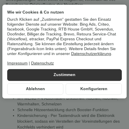
Bestellung im
Originalkarton des Herstellers
.
Wie wir Cookies & Co nutzen
Durch Klicken auf „Zustimmen“ gestatten Sie den Einsatz
Bauknecht Induktions-Kochfeld
folgender Dienste auf unserer Website: Bing Ads, Criteo,
BQ 2760S FT, SCHOTT CERAN®
facebook, Google Tracking, RTB House GmbH, Sovendus,
Doofinder, Billiger.de Tracking, Brevo, Retoura Service-Chat
Glaskeramik
(Voiceflow), etracker, PayPal Express Checkout und
Ratenzahlung. Sie können die Einstellung jederzeit ändern
Eigenschaften
(Fingerabdruck-Icon links unten). Weitere Details finden Sie
unter
Konfigurieren
und in unserer
Datenschutzerklärung
.
Flexibel, intelligent und mit eleganter Glasoberfläche
Impressum
|
Datenschutz
Schnelle und punktgenaue Wärmeerzeugung direkt im
Topfboden
Zustimmen
Kochfeld heizt nur bei aufgestelltem Topf
Hohe Energieeffizienz durch Induktion
Übergekochtes brennt nicht auf der Kochfläche an
Ablehnen
Konfigurieren
Einfache Bedienung durch Automatik-Funktionen
MY MENU – 4 Automatik-Funktionen: Kochen, Köcheln,
Warmhalten, Schmelzen
Schnelle Hitzeentwicklung durch Booster-Funktion
Kindersicherung - Per Tastendruck wird die Elektronik
blockiert, sodass ein Verstellen der Voreinstellungen des
Kochfelds verhindert wird