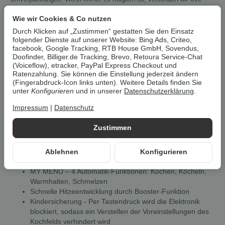
Bestellung im
Originalkarton des Herstellers
.
Wie wir Cookies & Co nutzen
Durch Klicken auf „Zustimmen“ gestatten Sie den Einsatz
Bauknecht Induktions-Kochfeld
folgender Dienste auf unserer Website: Bing Ads, Criteo,
facebook, Google Tracking, RTB House GmbH, Sovendus,
BQ 2760S FT, SCHOTT CERAN®
Doofinder, Billiger.de Tracking, Brevo, Retoura Service-Chat
Glaskeramik
(Voiceflow), etracker, PayPal Express Checkout und
Ratenzahlung. Sie können die Einstellung jederzeit ändern
(Fingerabdruck-Icon links unten). Weitere Details finden Sie
Eigenschaften
unter
Konfigurieren
und in unserer
Datenschutzerklärung
.
Flexibel, intelligent und mit eleganter Glasoberfläche
Impressum
|
Datenschutz
Schnelle und punktgenaue Wärmeerzeugung direkt im
Topfboden
Zustimmen
Kochfeld heizt nur bei aufgestelltem Topf
Hohe Energieeffizienz durch Induktion
Übergekochtes brennt nicht auf der Kochfläche an
Ablehnen
Konfigurieren
Einfache Bedienung durch Automatik-Funktionen
MY MENU – 4 Automatik-Funktionen: Kochen, Köcheln,
Warmhalten, Schmelzen
Schnelle Hitzeentwicklung durch Booster-Funktion
Kindersicherung - Per Tastendruck wird die Elektronik
blockiert, sodass ein Verstellen der Voreinstellungen des
Kochfelds verhindert wird