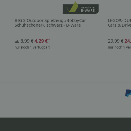
BIG 3 Outdoor Spielzeug »BobbyCar
LEGO® DUP
Schuhschoner«, schwarz - B-Ware
Cars & Driv
*
8,99 €
4,29 €
29,99 €
24
ab
nur noch 1 verfügbar!
nur noch 1 ve