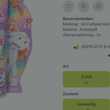
Besonderheiten:
Merkmal
: mit Farbwechsel
Material
: Kunststoff
Altersempfehlung
: 3+
GEPRÜFTE B-
Art
Schaf
Zustand
neuwertig