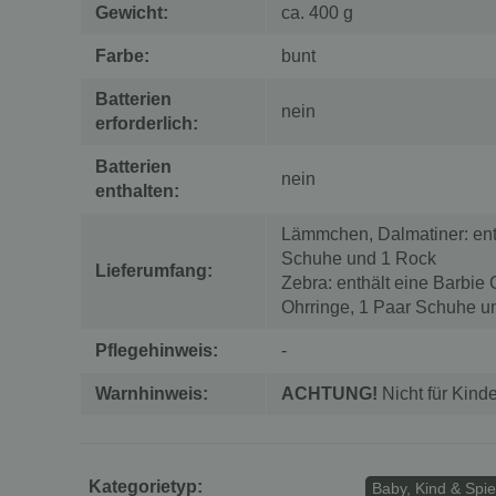
Gewicht:
ca. 400 g
Farbe:
bunt
Batterien
nein
erforderlich:
Batterien
nein
enthalten:
Lämmchen, Dalmatiner: ent
Schuhe und 1 Rock
Lieferumfang:
Zebra: enthält eine Barbie
Ohrringe, 1 Paar Schuhe u
Pflegehinweis:
-
Warnhinweis:
ACHTUNG!
Nicht für Kind
Kategorietyp:
Baby, Kind & Spie