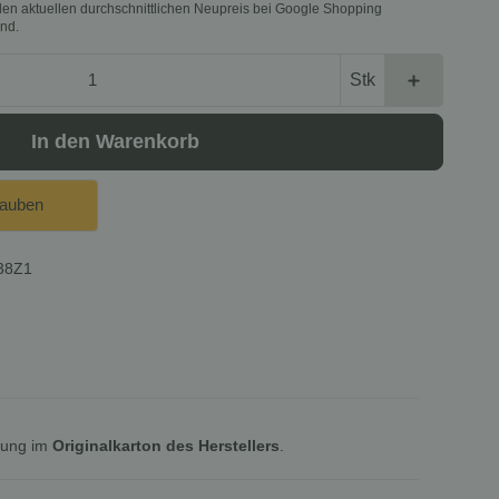
f den aktuellen durchschnittlichen Neupreis bei Google Shopping
nd.
Stk
In den Warenkorb
lauben
38Z1
lung im
Originalkarton des Herstellers
.