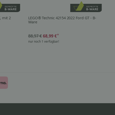
, mit 2
LEGO® Technic 42154 2022 Ford GT - B-
lup
Ware
*
88,97 €
68,99 €
ab
nur noch 1 verfügbar!
nur