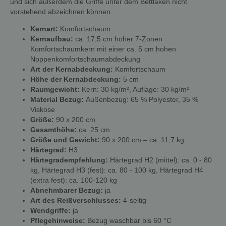
und sich außerdem die Griffe unter dem Bettlaken nicht
vorstehend abzeichnen können.
Kernart:
Komfortschaum
Kernaufbau:
ca. 17,5 cm hoher 7-Zonen
Komfortschaumkern mit einer ca. 5 cm hohen
Noppenkomfortschaumabdeckung
Art der Kernabdeckung:
Komfortschaum
Höhe der Kernabdeckung:
5 cm
Raumgewicht:
Kern: 30 kg/m², Auflage: 30 kg/m²
Material Bezug:
Außenbezug: 65 % Polyester, 35 %
Viskose
Größe:
90 x 200 cm
Gesamthöhe:
ca. 25 cm
Größe und Gewicht:
90 x 200 cm – ca. 11,7 kg
Härtegrad:
H3
Härtegradempfehlung:
Härtegrad H2 (mittel): ca. 0 - 80
kg, Härtegrad H3 (fest): ca. 80 - 100 kg, Härtegrad H4
(extra fest): ca. 100-120 kg
Abnehmbarer Bezug:
ja
Art des Reißverschlusses:
4-seitig
Wendgriffe:
ja
Pflegehinweise:
Bezug waschbar bis 60 °C