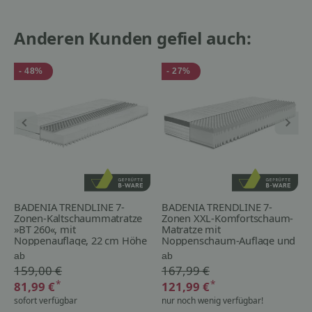
Anderen Kunden gefiel auch:
- 48%
- 27%
BADENIA TRENDLINE 7-
BADENIA TRENDLINE 7-
Zonen-Kaltschaummatratze
Zonen XXL-Komfortschaum-
»BT 260«, mit
Matratze mit
Noppenauflage, 22 cm Höhe
Noppenschaum-Auflage und
- B-Ware
Wendefunktion - B-Ware
ab
ab
159,00 €
167,99 €
*
*
81,99 €
121,99 €
sofort verfügbar
nur noch wenig verfügbar!