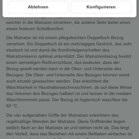
einer einseitigen Auflage in Noppen-Schnitt-Technik. Die
Ablehnen
Konfigurieren
Matratze bietet damit zwei unterschiedliche Liegekomfortseiten.
Die Seite mit Auflage in Noppenstruktur lässt den Körper etwas
weicher in die Matratze einsinken, die andere Seite bietet einen
etwas festeren Schlafkomfort.
Die Matratze ist mit einem pflegeleichten Doppeltuch-Bezug
versehen. Ein Doppeltuch ist ein mehrlagiges Gestrick, das sehr
elastisch ist und damit die Komforteigenschaften des
Matratzenkerns optimal unterstützt. Der Matratzenbezug besitzt
einen vierseitigen Reißverschluss, das bedeutet, dass der
Bezug geteilt werden kann in die Ober- und Unterseite des
Bezuges. Die Ober- und Unterseite des Bezuges können somit
auch einzeln gewaschen werden. Das erleichtert die
Waschbarkeit in Haushaltswaschmaschinen, da auf diese Weise
das Volumen des Bezuges halbiert ist und besser in die meisten
Waschtrommeln passt. Der Bezug ist hygienisch waschbar bis
60 °C.
Die vier aufgenähten Griffe der Matratzen erleichtern das
regelmäßige Wenden der Matratze. Diese Griffbänder liegen
seitlich flach an der Matratze an und stehen nicht ab. Das birgt
den Vorteil, dass das Beziehen mit einem Bettlaken einfacher ist