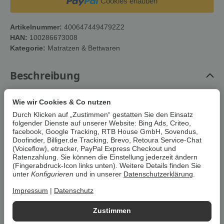
Cookies erlauben
Artikelnummer:
4006474494792Z2
HAN:
100286673008
Kategorie:
Matratzen & Bettwaren
Beschreibung
Wie wir Cookies & Co nutzen
Um die
Umwelt zu schonen
, vermeiden wir aufwendige
Umverpackungen. Wenn immer es möglich ist, versenden wir Ihre
Durch Klicken auf „Zustimmen“ gestatten Sie den Einsatz
Bestellung im
Originalkarton des Herstellers
.
folgender Dienste auf unserer Website: Bing Ads, Criteo,
facebook, Google Tracking, RTB House GmbH, Sovendus,
Doofinder, Billiger.de Tracking, Brevo, Retoura Service-Chat
(Voiceflow), etracker, PayPal Express Checkout und
BADENIA TRENDLINE 7-Zonen
Ratenzahlung. Sie können die Einstellung jederzeit ändern
XXL-Komfortschaum-Matratze mit
(Fingerabdruck-Icon links unten). Weitere Details finden Sie
unter
Konfigurieren
und in unserer
Datenschutzerklärung
.
Noppenschaum-Auflage und
Wendefunktion
Impressum
|
Datenschutz
Die Matratze von Badenia Trendline ist eine 7-Zonen-Matratze
Zustimmen
aus Komfort-Schaum mit verschachteltem Wellenschnitt und