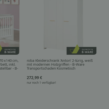
70 x140 cm,
roba Kleiderschrank 'Anton' 2-türig, weiß
ro
ett, inkl.
mit modernen Holzgriffen - B-Ware
Ta
ellbar - B-
Transportschaden Kosmetisch
272,99 €
15
nur noch 1 verfügbar!
nur