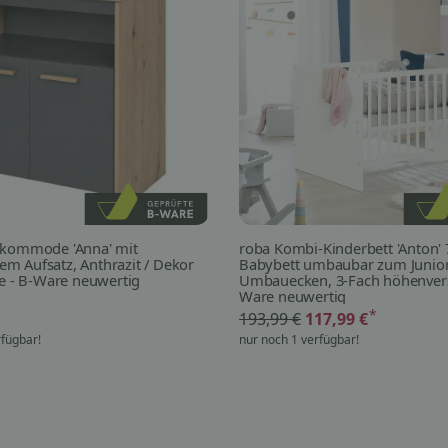
lkommode 'Anna' mit
roba Kombi-Kinderbett 'Anton' 
 Aufsatz, Anthrazit / Dekor
Babybett umbaubar zum Juniorb
he - B-Ware neuwertig
Umbauecken, 3-Fach höhenverst
Ware neuwertig
*
193,99 €
117,99 €
rfügbar!
nur noch 1 verfügbar!