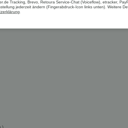
.de Tracking, Brevo, Retoura Service-Chat (Voiceflow), etracker, Pay
ellung jederzeit ändern (Fingerabdruck-Icon links unten). Weitere Det
nd ist montagefreundlich.
zerklärung
.
.)