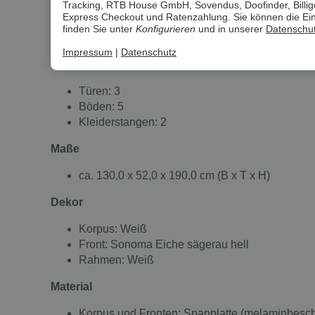
Tracking, RTB House GmbH, Sovendus, Doofinder, Billiger
kombiniert.
Express Checkout und Ratenzahlung. Sie können die Einst
Der Schrank wurde in Deutschland entwickelt u
finden Sie unter
Konfigurieren
und in unserer
Datenschut
Die Lieferung erfolgt ohne Dekoration.
Impressum
|
Datenschutz
Details
Türen: 3
Böden: 5
Kleiderstangen: 2
Maße
ca. 130,0 x 52,0 x 190,0 cm (B x T x H)
Dekor
Korpus: Weiß
Front: Sonoma Eiche sägerau hell
Rahmen: Weiß
Material
Korpus und Fronten: Spanplatte (melaminbesch