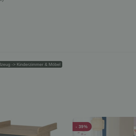
elzeug -> Kinderzimmer & Möbel
- 39%