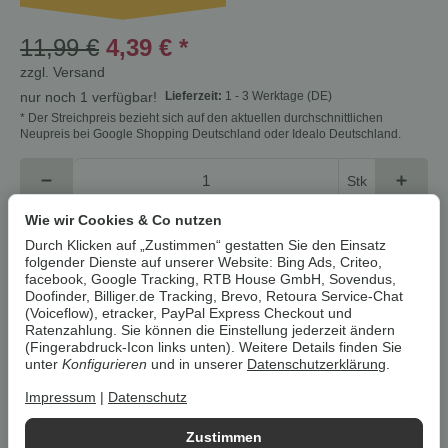
11,99 €
4,39 €
*
zzgl.
Versand
Lieferzeit:
1 - 3 Werktage
(DE)
nur noch 1 verfügbar!
* Der Streichpreis bezieht sich auf den aktuellen durchschnittlichen
Neupreis bei Google Shopping Deutschland oder Idealo Deutschland.
Stk
Wie wir Cookies & Co nutzen
In den Warenkorb
Durch Klicken auf „Zustimmen“ gestatten Sie den Einsatz
folgender Dienste auf unserer Website: Bing Ads, Criteo,
facebook, Google Tracking, RTB House GmbH, Sovendus,
Cookies erlauben
Doofinder, Billiger.de Tracking, Brevo, Retoura Service-Chat
(Voiceflow), etracker, PayPal Express Checkout und
Ratenzahlung. Sie können die Einstellung jederzeit ändern
Artikelnummer:
4335753062811ZD
(Fingerabdruck-Icon links unten). Weitere Details finden Sie
HAN:
100379201002
unter
Konfigurieren
und in unserer
Datenschutzerklärung
.
Kategorie:
Hosen & Jeans
Impressum
|
Datenschutz
Beschreibung
Zustimmen