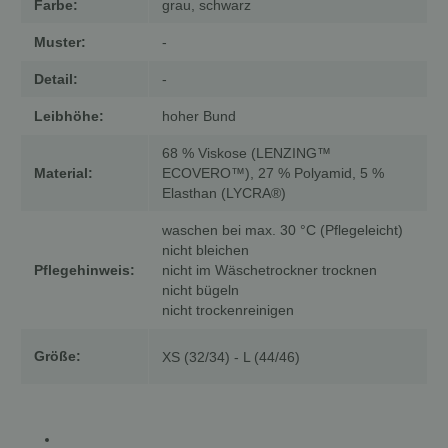
Farbe:
grau, schwarz
Muster:
-
Detail:
-
Leibhöhe:
hoher Bund
68 % Viskose (LENZING™
Material:
ECOVERO™), 27 % Polyamid, 5 %
Elasthan (LYCRA®)
waschen bei max. 30 °C (Pflegeleicht)
nicht bleichen
Pflegehinweis:
nicht im Wäschetrockner trocknen
nicht bügeln
nicht trockenreinigen
Größe:
XS (32/34) - L (44/46)