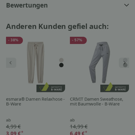
Bewertungen
Anderen Kunden gefiel auch:
- 38%
- 57%
esmara® Damen Relaxhose -
CRIVIT Damen Sweathose,
B-Ware
mit Baumwolle - B-Ware
ab
ab
4,99 €
14,99 €
*
*
3,09 €
6,49 €