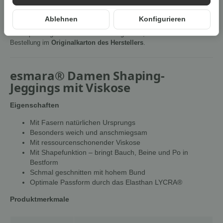
Ablehnen
Konfigurieren
Um die
Umwelt zu schonen
, vermeiden wir aufwendige
Umverpackungen. Wenn immer es möglich ist, versenden wir Ihre
Bestellung im
Originalkarton des Herstellers
.
esmara® Damen Shaping-
Jeggings mit Viskose
Eigenschaften
Mit Fasern natürlichen Ursprungs
Besonders weich und anschmiegsam
Mit ressourcenschonender Viskose
Mit Shapefunktion – bringt Bauch, Beine und Po in
Bestform
Schmal geschnitten mit hohem Bund
Optimale Passform durch das Elasthan LYCRA®
Produktmerkmale