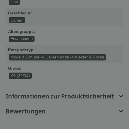
blau
Geschlecht:
Damen
Altersgruppe:
Erwachsene
Kategorietyp:
Mode & Schuhe -> Damenmode -> Kleider & Röcke
Größe:
XS (32/34)
Informationen zur Produktsicherheit
Bewertungen