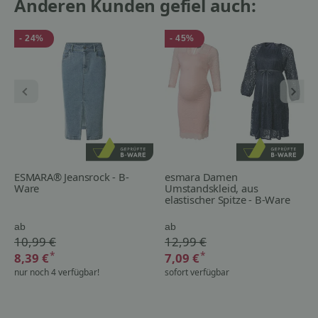
Anderen Kunden gefiel auch:
- 24%
- 45%
ESMARA® Jeansrock - B-
esmara Damen
Ware
Umstandskleid, aus
elastischer Spitze - B-Ware
ab
ab
10,99 €
12,99 €
*
*
8,39 €
7,09 €
nur noch 4 verfügbar!
sofort verfügbar