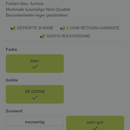
Farben
blau, fuchsia
Merkmale
kuschelige Nicki-Qualität
Besonderheiten
leger geschnitten
GEPRÜFTE B-WARE
1 JAHR RETOURA-GARANTIE
GRATIS RÜCKVERSAND
Farbe
blau
Größe
XS (32/34)
Zustand
neuwertig
sehr gut