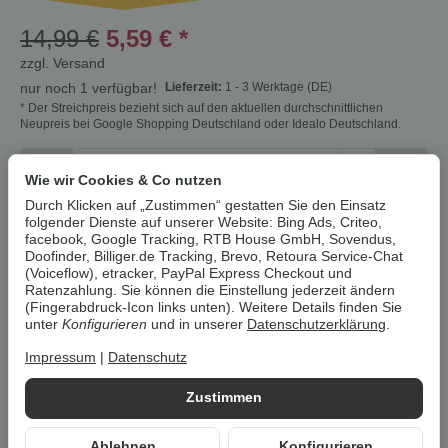
14,99 €
5,59 €
*
zzgl.
Versand
Lieferzeit:
1 - 3 Werktage
(DE)
nur noch 1 verfügbar!
* Der Streichpreis bezieht sich auf den aktuellen durchschnittlichen
Neupreis bei Google Shopping Deutschland oder Idealo Deutschland.
Stk
Wie wir Cookies & Co nutzen
Durch Klicken auf „Zustimmen“ gestatten Sie den Einsatz
folgender Dienste auf unserer Website: Bing Ads, Criteo,
In den Warenkorb
facebook, Google Tracking, RTB House GmbH, Sovendus,
Doofinder, Billiger.de Tracking, Brevo, Retoura Service-Chat
(Voiceflow), etracker, PayPal Express Checkout und
Cookies erlauben
Ratenzahlung. Sie können die Einstellung jederzeit ändern
(Fingerabdruck-Icon links unten). Weitere Details finden Sie
unter
Konfigurieren
und in unserer
Datenschutzerklärung
.
Artikelnummer:
4055333054042Z2
HAN:
100358934001
Impressum
|
Datenschutz
Kategorie:
Kleider & Röcke
Zustimmen
Beschreibung
Ablehnen
Konfigurieren