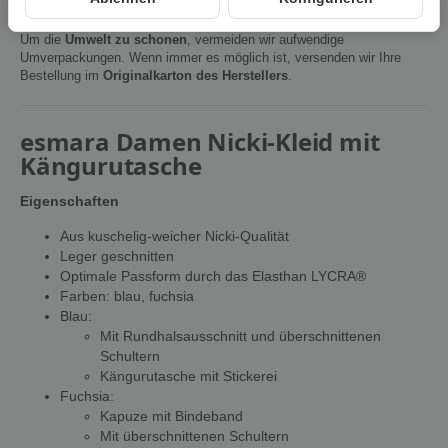
Um die
Umwelt zu schonen
, vermeiden wir aufwendige
Umverpackungen. Wenn immer es möglich ist, versenden wir Ihre
Bestellung im
Originalkarton des Herstellers
.
esmara Damen Nicki-Kleid mit
Kängurutasche
Eigenschaften
Aus kuschelig-weicher Nicki-Qualität
Leger geschnitten
Optimale Passform durch das Elasthan LYCRA®
Farben: blau, fuchsia
Blau:
Mit Rundhalsausschnitt und überschnittenen
Schultern
Kängurutasche mit Stickerei
Fuchsia:
Kapuze mit Bindeband
Mit überschnittenen Schultern