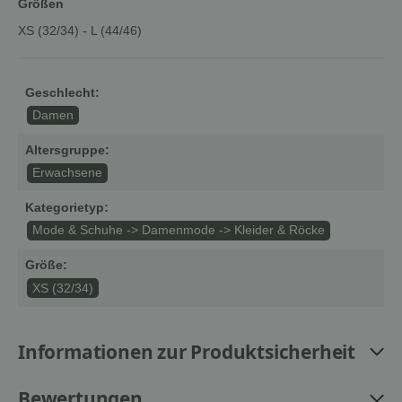
Größen
XS (32/34) - L (44/46)
Geschlecht:
Damen
Altersgruppe:
Erwachsene
Kategorietyp:
Mode & Schuhe -> Damenmode -> Kleider & Röcke
Größe:
XS (32/34)
Informationen zur Produktsicherheit
Bewertungen