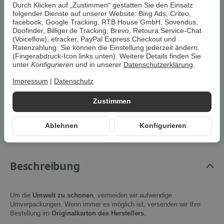
Durch Klicken auf „Zustimmen“ gestatten Sie den Einsatz
* Der Streichpreis bezieht sich auf den aktuellen durchschnittlichen
Neupreis bei Google Shopping Deutschland oder Idealo Deutschland.
folgender Dienste auf unserer Website: Bing Ads, Criteo,
facebook, Google Tracking, RTB House GmbH, Sovendus,
Doofinder, Billiger.de Tracking, Brevo, Retoura Service-Chat
Stk
(Voiceflow), etracker, PayPal Express Checkout und
Ratenzahlung. Sie können die Einstellung jederzeit ändern
(Fingerabdruck-Icon links unten). Weitere Details finden Sie
In den Warenkorb
unter
Konfigurieren
und in unserer
Datenschutzerklärung
.
Impressum
|
Datenschutz
Cookies erlauben
Zustimmen
Artikelnummer:
4335633080973Z1
Ablehnen
Konfigurieren
HAN:
100369529001
Kategorie:
Kleider & Röcke
Beschreibung
Um die
Umwelt zu schonen
, vermeiden wir aufwendige
Umverpackungen. Wenn immer es möglich ist, versenden wir Ihre
Bestellung im
Originalkarton des Herstellers
.