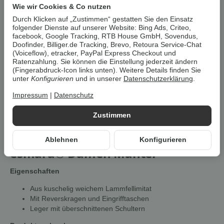
Wie wir Cookies & Co nutzen
Durch Klicken auf „Zustimmen“ gestatten Sie den Einsatz
Artikelnummer:
40716
folgender Dienste auf unserer Website: Bing Ads, Criteo,
HAN:
100395631
facebook, Google Tracking, RTB House GmbH, Sovendus,
Doofinder, Billiger.de Tracking, Brevo, Retoura Service-Chat
Kategorie:
Jacken & Mäntel
(Voiceflow), etracker, PayPal Express Checkout und
Ratenzahlung. Sie können die Einstellung jederzeit ändern
Beschreibung
(Fingerabdruck-Icon links unten). Weitere Details finden Sie
unter
Konfigurieren
und in unserer
Datenschutzerklärung
.
Impressum
|
Datenschutz
Um die
Umwelt zu schonen
, vermeiden wir aufwendige
Umverpackungen. Wenn immer es möglich ist, versenden wir Ihre
Zustimmen
Bestellung im
Originalkarton des Herstellers
.
Ablehnen
Konfigurieren
esmara® Damen Mantel
Eigenschaften
Aus kuschelig weichem Lammfellimitat
Mit Reverskragen und Eingrifftaschen
Leger mit überschnittenen Schultern