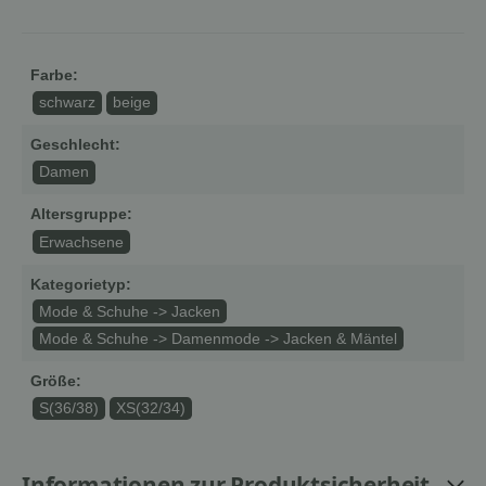
Farbe:
schwarz
beige
Geschlecht:
Damen
Altersgruppe:
Erwachsene
Kategorietyp:
Mode & Schuhe -> Jacken
Mode & Schuhe -> Damenmode -> Jacken & Mäntel
Größe:
S(36/38)
XS(32/34)
Informationen zur Produktsicherheit