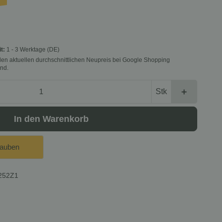
it:
1 - 3 Werktage
(DE)
f den aktuellen durchschnittlichen Neupreis bei Google Shopping
nd.
Stk
In den Warenkorb
lauben
252Z1