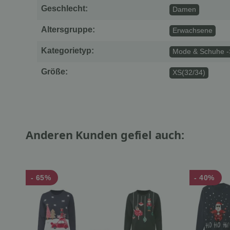
Geschlecht:
Damen
Altersgruppe:
Erwachsene
Kategorietyp:
Mode & Schuhe ->
Größe:
XS(32/34)
Anderen Kunden gefiel auch:
- 65%
- 40%