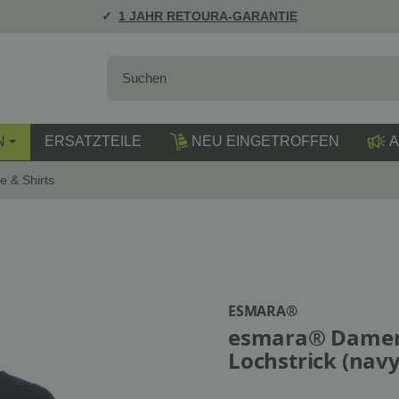
1 JAHR RETOURA-GARANTIE
N
ERSATZTEILE
NEU EINGETROFFEN
A
e & Shirts
ESMARA®
esmara® Damen
Lochstrick (navy