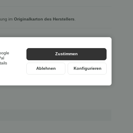
lung im
Originalkarton des Herstellers
.
oogle
Zustimmen
Pal
ails
Ablehnen
Konfigurieren