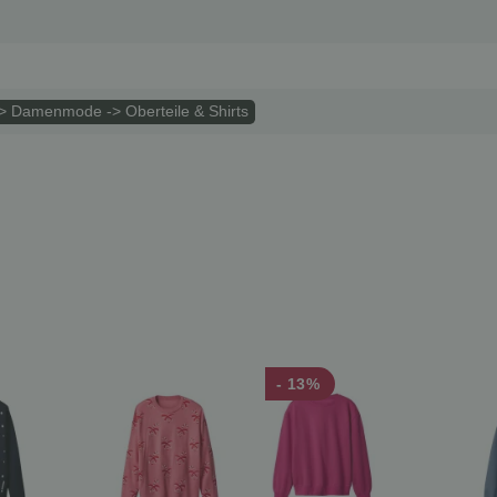
 Damenmode -> Oberteile & Shirts
- 13%