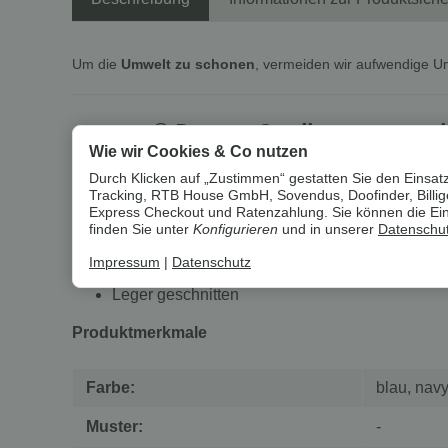
Um die
Umwelt zu schonen
, vermeiden wir aufwendige U
esmara® Damen Cardigan, aus wei
Wie wir Cookies & Co nutzen
Eigenschaften
Durch Klicken auf „Zustimmen“ gestatten Sie den Einsatz
Tracking, RTB House GmbH, Sovendus, Doofinder, Billiger
Angenehmer Tragekomfort durch reine Baumwo
Express Checkout und Ratenzahlung. Sie können die Einst
Aus weichem Lochstrick
finden Sie unter
Konfigurieren
und in unserer
Datenschut
Mit Rundhalsausschnitt
Impressum
|
Datenschutz
Bündchen an Ärmeln und Saum
Leger geschnitten
Produktmerkmale
Farbe:
blau, navy
Muster:
-