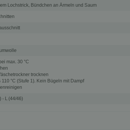
em Lochstrick, Bündchen an Ärmeln und Saum
hnitten
usschnitt
umwolle
ei max. 30 °C
chen
Wäschetrockner trocknen
s 110 °C (Stufe 1). Kein Bügeln mit Dampf
kenreinigen
 - L (44/46)