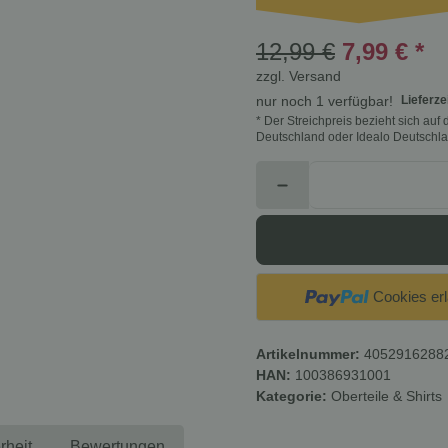
12,99 €
7,99 €
*
zzgl.
Versand
Lieferze
nur noch 1 verfügbar!
* Der Streichpreis bezieht sich au
Deutschland oder Idealo Deutschla
Cookies er
Artikelnummer:
4052916288
HAN:
100386931001
Kategorie:
Oberteile & Shirts
rheit
Bewertungen