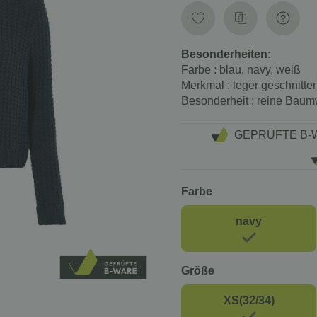
Besonderheiten:
Farbe
: blau, navy, weiß
Merkmal
: leger geschnitte
Besonderheit
: reine Baum
GEPRÜFTE B-
Farbe
navy
Größe
XS(32/34)