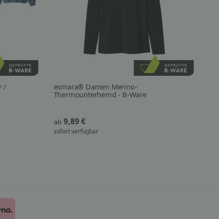
 /
esmara® Damen Merino-
es
Thermounterhemd - B-Ware
le
9,89 €
12
ab
sofort verfügbar
nur