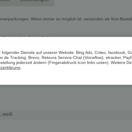
mverpackungen. Wenn immer es möglich ist, versenden wir Ihre Bestel
chem Lochstrick
 folgender Dienste auf unserer Website: Bing Ads, Criteo, facebook, G
.de Tracking, Brevo, Retoura Service-Chat (Voiceflow), etracker, Pay
lle
ellung jederzeit ändern (Fingerabdruck-Icon links unten). Weitere Det
zerklärung
.
, weiß