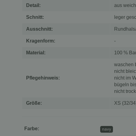
Detail:
aus weich
Schnitt:
leger gesc
Ausschnitt:
Rundhalsa
Kragenform:
-
Material:
100 % Ba
waschen b
nicht blei
Pflegehinweis:
nicht im 
bügeln bi
nicht troc
Größe:
XS (32/34)
Farbe:
navy