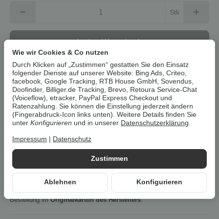
Stk
In den Warenkorb
Wie wir Cookies & Co nutzen
Durch Klicken auf „Zustimmen“ gestatten Sie den Einsatz
Dieser Artikel hat Variationen. Wählen Sie bitte die
folgender Dienste auf unserer Website: Bing Ads, Criteo,
gewünschte Variation aus.
facebook, Google Tracking, RTB House GmbH, Sovendus,
Doofinder, Billiger.de Tracking, Brevo, Retoura Service-Chat
(Voiceflow), etracker, PayPal Express Checkout und
Ratenzahlung. Sie können die Einstellung jederzeit ändern
Artikelnummer:
41534
(Fingerabdruck-Icon links unten). Weitere Details finden Sie
HAN:
100391258
unter
Konfigurieren
und in unserer
Datenschutzerklärung
.
Kategorie:
Jacken
Impressum
|
Datenschutz
Beschreibung
Zustimmen
Ablehnen
Konfigurieren
Um die
Umwelt zu schonen
, vermeiden wir aufwendige
Umverpackungen. Wenn immer es möglich ist, versenden wir Ihre
Bestellung im
Originalkarton des Herstellers
.