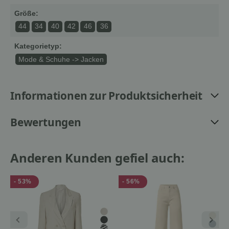
Größe:
44
34
40
42
46
36
Kategorietyp:
Mode & Schuhe -> Jacken
Informationen zur Produktsicherheit
Bewertungen
Anderen Kunden gefiel auch:
- 53%
- 56%