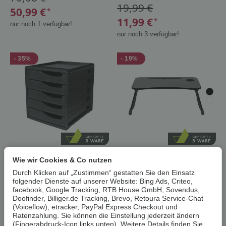
19,99 €
50,99 €
*
11,99 €
*
nur noch 1 verfügbar!
nur noch 3 verfügbar!
- 35%
- 19%
crelando®
LIVARNO® Laptoptisch
Wie wir Cookies & Co nutzen
Schubladenbox, mit
B-Ware
integrierter Stiftablage
Durch Klicken auf „Zustimmen“ gestatten Sie den Einsatz
B-Ware
folgender Dienste auf unserer Website: Bing Ads, Criteo,
facebook, Google Tracking, RTB House GmbH, Sovendus,
15,99 €
ab
Doofinder, Billiger.de Tracking, Brevo, Retoura Service-Chat
19,99 €
12,99 €
*
(Voiceflow), etracker, PayPal Express Checkout und
12,99 €
Ratenzahlung. Sie können die Einstellung jederzeit ändern
*
nur noch 2 verfügbar!
(Fingerabdruck-Icon links unten). Weitere Details finden Sie