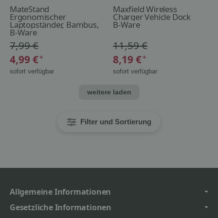
MateStand
Maxfield Wireless
Ergonomischer
Charger Vehicle Dock
Laptopständer, Bambus,
B-Ware
bis 16 Zoll
B-Ware
7,99 €
11,59 €
4,99 €
8,19 €
*
*
sofort verfügbar
sofort verfügbar
weitere laden
Filter und Sortierung
Allgemeine Informationen
Gesetzliche Informationen