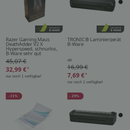
Razer Gaming Maus
TRONIC® Laminiergerät
DeathAdder V2 X
B-Ware
Hyperspeed, schnurlos,
schwarz
B-Ware sehr gut
45,07 €
ab
16,99 €
32,99 €
*
7,69 €
*
nur noch 1 verfügbar!
nur noch 1 verfügbar!
- 31%
- 29%