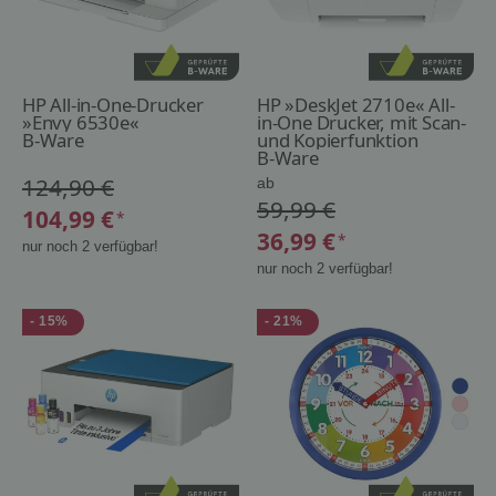
HP All-in-One-Drucker
HP »DeskJet 2710e« All-
»Envy 6530e«
in-One Drucker, mit Scan-
B-Ware
und Kopierfunktion
B-Ware
124,90 €
ab
59,99 €
104,99 €
*
36,99 €
*
nur noch 2 verfügbar!
nur noch 2 verfügbar!
- 15%
- 21%