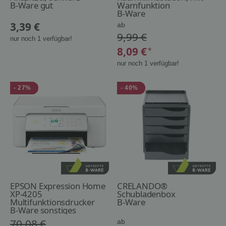
B-Ware gut
Warnfunktion
B-Ware
3,39 €
ab
9,99 €
nur noch 1 verfügbar!
8,09 €
*
nur noch 1 verfügbar!
- 27%
- 40%
EPSON Expression Home
CRELANDO®
XP-4205
Schubladenbox
Multifunktionsdrucker
B-Ware
weiß
B-Ware sonstiges
70,08 €
ab