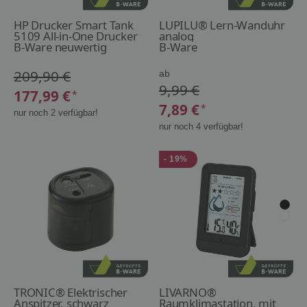
HP Drucker Smart Tank
LUPILU® Lern-Wanduhr
5109 All-in-One Drucker
analog
B-Ware neuwertig
B-Ware
209,90 €
ab
9,99 €
177,99 €
*
7,89 €
*
nur noch 2 verfügbar!
nur noch 4 verfügbar!
- 19%
TRONIC® Elektrischer
LIVARNO®
Anspitzer, schwarz
Raumklimastation, mit