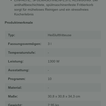
EINFACHE, SPÜLMASCHINENFESTE REINIGUNG: Der
antihaftbeschichtete, spülmaschinenfeste Frittierkorb
sorgt für müheloses Reinigen und ein stressfreies
Kocherlebnis
Produktmerkmale
Typ:
Heißluftfritteuse
Fassungsvermögen:
3 l
Temperaturstufe:
-
Leistung:
1300 W
Ausstattung:
-
Programm:
10
Material:
-
Maße:
30,8 x 30,8 x 34,3 cm
Gewicht:
2,95 kg