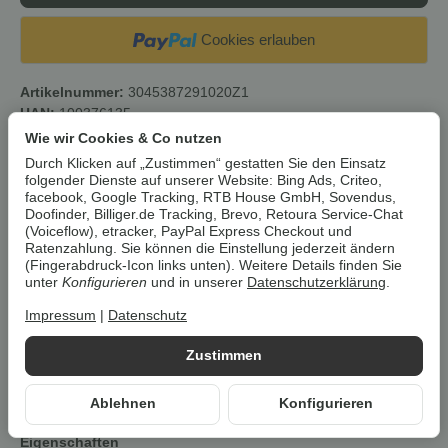
Cookies erlauben
Artikelnummer:
3045387291020Z1
HAN:
100376135
Kategorie:
Fritteusen & Heißluftfritteusen
Wie wir Cookies & Co nutzen
Durch Klicken auf „Zustimmen“ gestatten Sie den Einsatz
folgender Dienste auf unserer Website: Bing Ads, Criteo,
Beschreibung
facebook, Google Tracking, RTB House GmbH, Sovendus,
Doofinder, Billiger.de Tracking, Brevo, Retoura Service-Chat
(Voiceflow), etracker, PayPal Express Checkout und
Um die
Umwelt zu schonen
, vermeiden wir aufwendige
Ratenzahlung. Sie können die Einstellung jederzeit ändern
(Fingerabdruck-Icon links unten). Weitere Details finden Sie
Umverpackungen. Wenn immer es möglich ist, versenden wir Ihre
unter
Konfigurieren
und in unserer
Datenschutzerklärung
.
Bestellung im
Originalkarton des Herstellers
.
Impressum
|
Datenschutz
Tefal Easy Fry Compact
Zustimmen
Heißluftfritteuse, 3l Kapazität, 10
Programme, digitales Display,
energiesparend, ohne Öl»EY1458«
Ablehnen
Konfigurieren
Eigenschaften