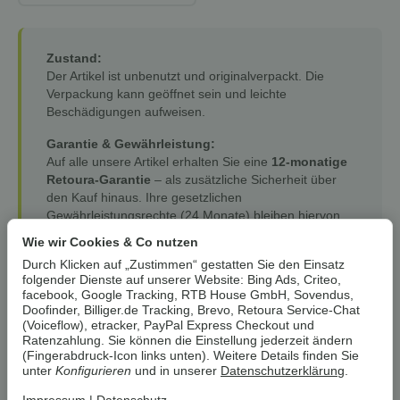
Zustand:
Der Artikel ist unbenutzt und originalverpackt. Die
Verpackung kann geöffnet sein und leichte
Beschädigungen aufweisen.
Garantie & Gewährleistung:
Auf alle unsere Artikel erhalten Sie eine
12-monatige
Retoura-Garantie
– als zusätzliche Sicherheit über
den Kauf hinaus. Ihre gesetzlichen
Gewährleistungsrechte (24 Monate) bleiben hiervon
selbstverständlich unberührt.
Wie wir Cookies & Co nutzen
Durch Klicken auf „Zustimmen“ gestatten Sie den Einsatz
folgender Dienste auf unserer Website: Bing Ads, Criteo,
Jetzt Preisvorteil sichern!
facebook, Google Tracking, RTB House GmbH, Sovendus,
Doofinder, Billiger.de Tracking, Brevo, Retoura Service-Chat
(Voiceflow), etracker, PayPal Express Checkout und
Ratenzahlung. Sie können die Einstellung jederzeit ändern
52,99 €
37,99 €
*
(Fingerabdruck-Icon links unten). Weitere Details finden Sie
zzgl.
Versand
unter
Konfigurieren
und in unserer
Datenschutzerklärung
.
Lieferzeit:
1 - 3 Werktage
(DE)
nur noch 1 verfügbar!