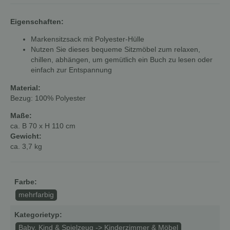
Eigenschaften:
Markensitzsack mit Polyester-Hülle
Nutzen Sie dieses bequeme Sitzmöbel zum relaxen,
chillen, abhängen, um gemütlich ein Buch zu lesen oder
einfach zur Entspannung
Material:
Bezug: 100% Polyester
Maße:
ca. B 70 x H 110 cm
Gewicht:
ca. 3,7 kg
Farbe:
mehrfarbig
Kategorietyp:
Baby, Kind & Spielzeug -> Kinderzimmer & Möbel