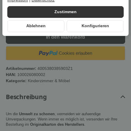
Impressum
|
Datenschutz
* Der Streichpreis bezieht sich auf den aktuellen durchschnittlichen
Neupreis bei Google Shopping Deutschland oder Idealo Deutschland.
Zustimmen
Stk
Ablehnen
Konfigurieren
In den Warenkorb
Cookies erlauben
Artikelnummer:
4005380385903Z1
HAN:
100026080002
Kategorie:
Kinderzimmer & Möbel
Beschreibung
Um die
Umwelt zu schonen
, vermeiden wir aufwendige
Umverpackungen. Wenn immer es möglich ist, versenden wir Ihre
Bestellung im
Originalkarton des Herstellers
.