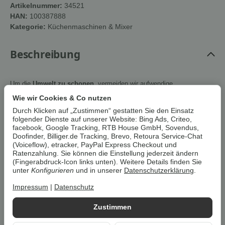
Artikelnummer:
34521
HAN:
100387888
Kategorie:
Küchenmaschinen & Mixer
Beschreibung
Um die
Umwelt zu schonen
, vermeiden wir aufwendige
Umverpackungen. Wenn immer es möglich ist, versenden wir Ihre
Wie wir Cookies & Co nutzen
Bestellung im
Originalkarton des Herstellers
.
Durch Klicken auf „Zustimmen“ gestatten Sie den Einsatz
folgender Dienste auf unserer Website: Bing Ads, Criteo,
facebook, Google Tracking, RTB House GmbH, Sovendus,
SILVERCREST® Kitchen Tools
Doofinder, Billiger.de Tracking, Brevo, Retoura Service-Chat
Mixtopfverkleinerer / Dampfentsafter-
(Voiceflow), etracker, PayPal Express Checkout und
Einsatz / Deckelhalter für Monsieur
Ratenzahlung. Sie können die Einstellung jederzeit ändern
Cuisine, BPA frei
(Fingerabdruck-Icon links unten). Weitere Details finden Sie
unter
Konfigurieren
und in unserer
Datenschutzerklärung
.
Eigenschaften
Impressum
|
Datenschutz
Mixtopfverkleinerer / Dampfentsafter-Einsatz
:
Zustimmen
Temperaturbereich: 0–100 °C
Spülmaschinengeeignet