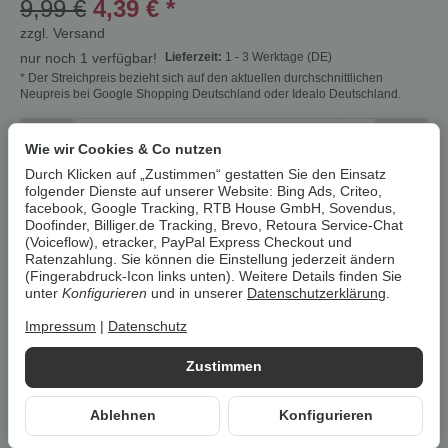
9,99 €
4,39 €
*
zzgl.
Versand
Lieferzeit:
1 - 3 Werktage
(DE)
nur noch 1 verfügbar!
* Der Streichpreis bezieht sich auf den aktuellen durchschnittlichen
Neupreis bei Google Shopping Deutschland oder Idealo Deutschland.
Stk
Wie wir Cookies & Co nutzen
Durch Klicken auf „Zustimmen“ gestatten Sie den Einsatz
folgender Dienste auf unserer Website: Bing Ads, Criteo,
In den Warenkorb
facebook, Google Tracking, RTB House GmbH, Sovendus,
Doofinder, Billiger.de Tracking, Brevo, Retoura Service-Chat
(Voiceflow), etracker, PayPal Express Checkout und
Cookies erlauben
Ratenzahlung. Sie können die Einstellung jederzeit ändern
(Fingerabdruck-Icon links unten). Weitere Details finden Sie
unter
Konfigurieren
und in unserer
Datenschutzerklärung
.
Artikelnummer:
4052916309865Z7
HAN:
100386518002
Impressum
|
Datenschutz
Kategorie:
Gartenmöbel
Zustimmen
Beschreibung
Ablehnen
Konfigurieren