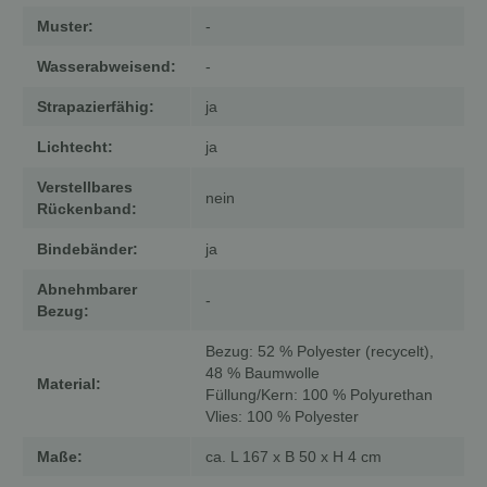
Muster:
-
Wasserabweisend:
-
Strapazierfähig:
ja
Lichtecht:
ja
Verstellbares
nein
Rückenband:
Bindebänder:
ja
Abnehmbarer
-
Bezug:
Bezug: 52 % Polyester (recycelt),
48 % Baumwolle
Material:
Füllung/Kern: 100 % Polyurethan
Vlies: 100 % Polyester
Maße:
ca. L 167 x B 50 x H 4 cm