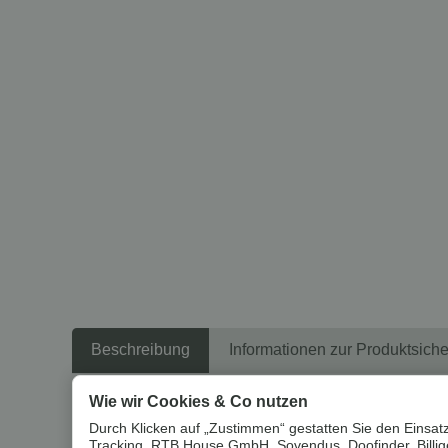
Beschreibung
Informationen zur Produktsiche
Wie wir Cookies & Co nutzen
Um die
Umwelt zu schonen
, vermeiden wir aufwendige U
Durch Klicken auf „Zustimmen“ gestatten Sie den Einsatz
Tracking, RTB House GmbH, Sovendus, Doofinder, Billiger