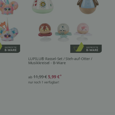
LUPILU® Rassel-Set / Steh-auf-Otter /
CR
Musikkreisel - B-Ware
*
11,99 €
5,99 €
ab
ab
nur noch 1 verfügbar!
sof