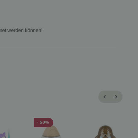
atmet werden können!
- 50%
-