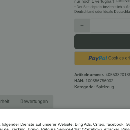
Lieferze
nur noch 1 verfügbar!
* Der Streichpreis bezieht sich au
Deutschland oder Idealo Deutschla
Cookies er
Artikelnummer:
4055332018
HAN:
100356756002
Kategorie:
Spielzeug
rheit
Bewertungen
mverpackungen. Wenn immer es möglich ist, versenden wir Ihre Bestel
 folgender Dienste auf unserer Website: Bing Ads, Criteo, facebook, G
.de Tracking, Brevo, Retoura Service-Chat (Voiceflow), etracker, Pay