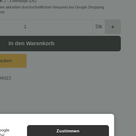
it:
1 - 3 Werktage
(DE)
f den aktuellen durchschnittlichen Neupreis bei Google Shopping
nd.
Stk
In den Warenkorb
lauben
984Z2
lung im
Originalkarton des Herstellers
.
oogle
Zustimmen
Pal