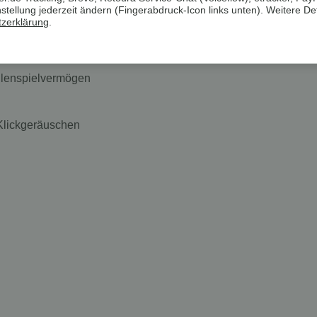
ellung jederzeit ändern (Fingerabdruck-Icon links unten). Weitere Det
t
zerklärung
.
ollenspielvermögen
 Klickgeräuschen